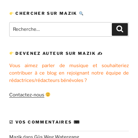
CHERCHER SUR MAZIK
Recherche
Recher
pour
:
DEVENEZ AUTEUR SUR MAZIK ✍
Vous aimez parler de musique et souhaiteriez
contribuer à ce blog en rejoignant notre équipe de
rédactrices/rédacteurs bénévoles ?
Contactez-nous
☑ VOS COMMENTAIRES ⌨
Mazik
dans
Güs Weg Watergang