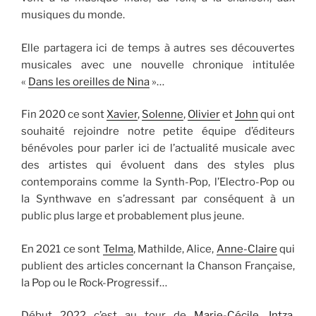
musiques du monde.
Elle partagera ici de temps à autres ses découvertes
musicales avec une nouvelle chronique intitulée
«
Dans les oreilles de Nina
»…
Fin 2020 ce sont
Xavier
,
Solenne
,
Olivier
et
John
qui ont
souhaité rejoindre notre petite équipe d’éditeurs
bénévoles pour parler ici de l’actualité musicale avec
des artistes qui évoluent dans des styles plus
contemporains comme la Synth-Pop, l’Electro-Pop ou
la Synthwave en s’adressant par conséquent à un
public plus large et probablement plus jeune.
En 2021 ce sont
Telma
, Mathilde, Alice,
Anne-Claire
qui
publient des articles concernant la Chanson Française,
la Pop ou le Rock-Progressif…
Début 2022 c’est au tour de
Marie-Cécile
,
Intza
,