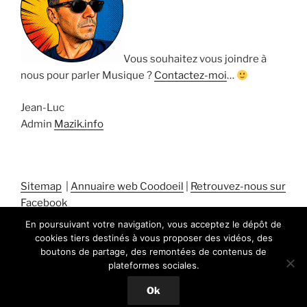
Vous souhaitez vous joindre à
nous pour parler Musique ?
Contactez-moi
…
Jean-Luc
Admin
Mazik.info
Sitemap
|
Annuaire web Coodoeil
|
Retrouvez-nous sur
Facebook
En poursuivant votre navigation, vous acceptez le dépôt de
cookies tiers destinés à vous proposer des vidéos, des
boutons de partage, des remontées de contenus de
plateformes sociales.
Fièrement propulsé par WordPress
Ok