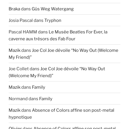
Braka
dans
Güs Weg Watergang
Josia Pascal
dans
Tryphon
Pascal HAMM
dans
Le Musée Beatles For Ever, la
caverne aux trésors des Fab Four
Mazik
dans
Joe Col Joe dévoile “No Way Out (Welcome
My Friend)”
Joe Collet
dans
Joe Col Joe dévoile “No Way Out
(Welcome My Friend)”
Mazik
dans
Family
Normand
dans
Family
Mazik
dans
Absence of Colors affine son post-metal
hypnotique
Olivier
dans
Absence of Colors affine son post-metal