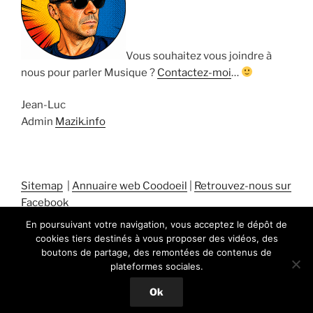
Vous souhaitez vous joindre à
nous pour parler Musique ?
Contactez-moi
…
Jean-Luc
Admin
Mazik.info
Sitemap
|
Annuaire web Coodoeil
|
Retrouvez-nous sur
Facebook
En poursuivant votre navigation, vous acceptez le dépôt de
cookies tiers destinés à vous proposer des vidéos, des
boutons de partage, des remontées de contenus de
plateformes sociales.
Fièrement propulsé par WordPress
Ok