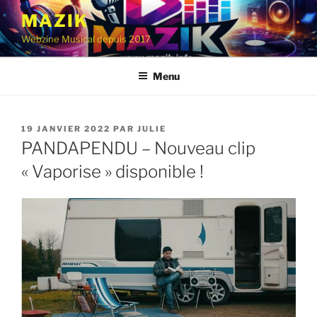
Aller
MAZIK
au
Webzine Musical depuis 2017
contenu
principal
Menu
PUBLIÉ
19 JANVIER 2022
PAR
JULIE
LE
PANDAPENDU – Nouveau clip
« Vaporise » disponible !