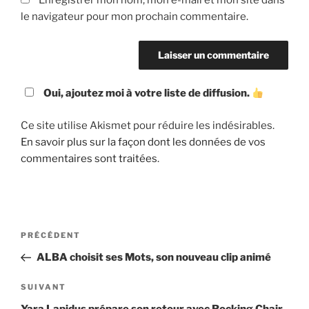
Enregistrer mon nom, mon e-mail et mon site dans
le navigateur pour mon prochain commentaire.
Oui, ajoutez moi à votre liste de diffusion.
Ce site utilise Akismet pour réduire les indésirables.
En savoir plus sur la façon dont les données de vos
commentaires sont traitées
.
Navigation
Article
PRÉCÉDENT
de
précédent
ALBA choisit ses Mots, son nouveau clip animé
l’article
Article
SUIVANT
suivant