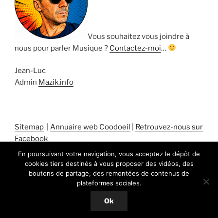
Vous souhaitez vous joindre à
nous pour parler Musique ?
Contactez-moi
…
Jean-Luc
Admin
Mazik.info
Sitemap
|
Annuaire web Coodoeil
|
Retrouvez-nous sur
Facebook
En poursuivant votre navigation, vous acceptez le dépôt de
cookies tiers destinés à vous proposer des vidéos, des
boutons de partage, des remontées de contenus de
plateformes sociales.
Fièrement propulsé par WordPress
Ok