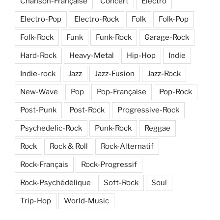
Chanson-Française
Concert
Electro
Electro-Pop
Electro-Rock
Folk
Folk-Pop
Folk-Rock
Funk
Funk-Rock
Garage-Rock
Hard-Rock
Heavy-Metal
Hip-Hop
Indie
Indie-rock
Jazz
Jazz-Fusion
Jazz-Rock
New-Wave
Pop
Pop-Française
Pop-Rock
Post-Punk
Post-Rock
Progressive-Rock
Psychedelic-Rock
Punk-Rock
Reggae
Rock
Rock & Roll
Rock-Alternatif
Rock-Français
Rock-Progressif
Rock-Psychédélique
Soft-Rock
Soul
Trip-Hop
World-Music