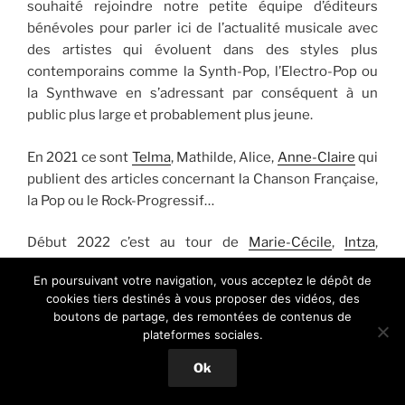
souhaité rejoindre notre petite équipe d’éditeurs
bénévoles pour parler ici de l’actualité musicale avec
des artistes qui évoluent dans des styles plus
contemporains comme la Synth-Pop, l’Electro-Pop ou
la Synthwave en s’adressant par conséquent à un
public plus large et probablement plus jeune.
En 2021 ce sont
Telma
, Mathilde, Alice,
Anne-Claire
qui
publient des articles concernant la Chanson Française,
la Pop ou le Rock-Progressif…
Début 2022 c’est au tour de
Marie-Cécile
,
Intza
,
Clémence
,
Fabiola
,
Stéphanie
et
Romain
de rejoindre
En poursuivant votre navigation, vous acceptez le dépôt de
notre équipe rédactionnelle et de lui apporter un
cookies tiers destinés à vous proposer des vidéos, des
regard neuf sur l’actualité musicale.
boutons de partage, des remontées de contenus de
plateformes sociales.
2023, ce sont
Victor
,
Emmanuelle
,
Laury
Nico
et
Ok
Guillaume
qui ont souhaité apporter leur pierre à
l’édifice.