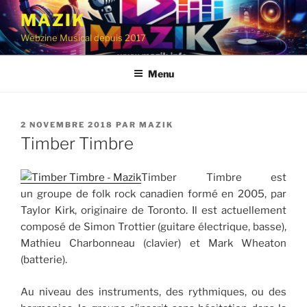
Aller
MAZIK
au
Webzine Musical depuis 2017
contenu
principal
Menu
PUBLIÉ
2 NOVEMBRE 2018
PAR
MAZIK
LE
Timber Timbre
Timber Timbre est
un groupe de folk rock canadien formé en 2005, par
Taylor Kirk, originaire de Toronto. Il est actuellement
composé de Simon Trottier (guitare électrique, basse),
Mathieu Charbonneau (clavier) et Mark Wheaton
(batterie).
Au niveau des instruments, des rythmiques, ou des