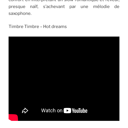
presque naïf, s’achevant par une mélodie de
saxophone.
Timbre Timbre – Hot dreams