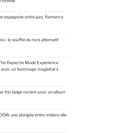
le monde
on espagnole entre jazz, flamenco
 : le souffle du rock alternatif
 The Depeche Mode Experience
s avec un hommage magistral à
e
r trio belge revient avec un album
INDOW, une plongée entre mélancolie