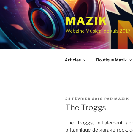
Aller
au
MAZIK
contenu
principal
Webzine Musical depuis 2017
Articles
Boutique Mazik
PUBLIÉ
24 FÉVRIER 2018
PAR
MAZIK
LE
The Troggs
The Troggs, initialement a
britannique de garage rock, de