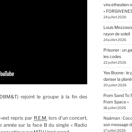
vincethealien r
« FORGIVENES
24 juillet 2026
Louis Mezzasom
rayon de soleil
24 juillet 2026
Prisoner : un 
les codes
22 juillet 2026
Yes Boone : le 
danser la planè
20 juillet 2026
From Sand To S
DBM&T) rejoint le groupe à la fin des
From Space »
18 juillet 2026
 »est repris par
R.E.M.
lors d’un concert,
Naâman : Coco W
son message de 
 année sur la face B du single « Radio
17 juillet 2026