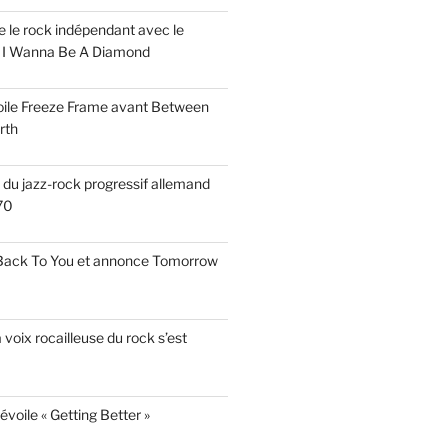
ise le rock indépendant avec le
e I Wanna Be A Diamond
voile Freeze Frame avant Between
rth
s du jazz-rock progressif allemand
70
 Back To You et annonce Tomorrow
a voix rocailleuse du rock s’est
évoile « Getting Better »