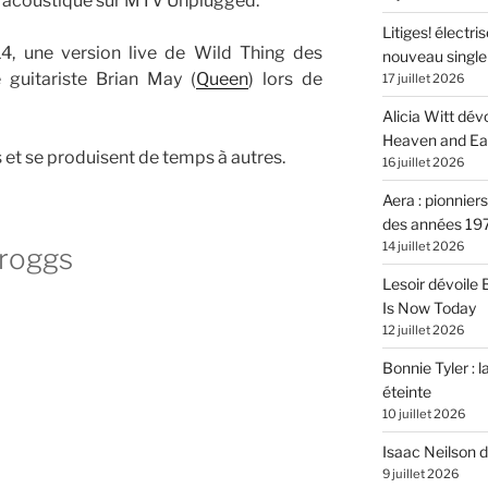
on acoustique sur MTV Unplugged.
Litiges! électr
, une version live de Wild Thing des
nouveau singl
 guitariste Brian May (
Queen
) lors de
17 juillet 2026
Alicia Witt dé
Heaven and Ea
 et se produisent de temps à autres.
16 juillet 2026
Aera : pionnier
des années 19
14 juillet 2026
roggs
Lesoir dévoile
Is Now Today
12 juillet 2026
Bonnie Tyler : l
éteinte
10 juillet 2026
Isaac Neilson d
9 juillet 2026