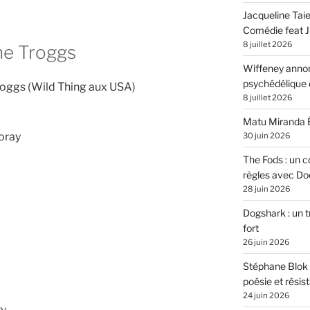
Jacqueline Tai
Comédie feat Ju
8 juillet 2026
he Troggs
Wiffeney annon
psychédélique e
oggs (Wild Thing aux USA)
8 juillet 2026
Matu Miranda É
oray
30 juin 2026
The Fods : un co
règles avec Do
28 juin 2026
Dogshark : un t
fort
26 juin 2026
Stéphane Blok 
poésie et résis
24 juin 2026
ty