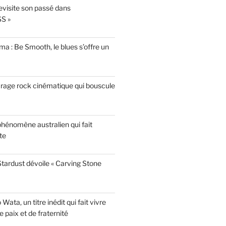
evisite son passé dans
S »
a : Be Smooth, le blues s’offre un
garage rock cinématique qui bouscule
phénomène australien qui fait
te
tardust dévoile « Carving Stone
ata, un titre inédit qui fait vivre
paix et de fraternité