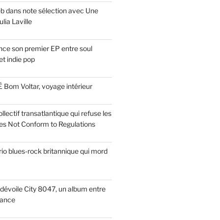
eb dans note sélection avec Une
lia Laville
ce son premier EP entre soul
t indie pop
 Bom Voltar, voyage intérieur
llectif transatlantique qui refuse les
es Not Conform to Regulations
rio blues-rock britannique qui mord
dévoile City 8047, un album entre
tance