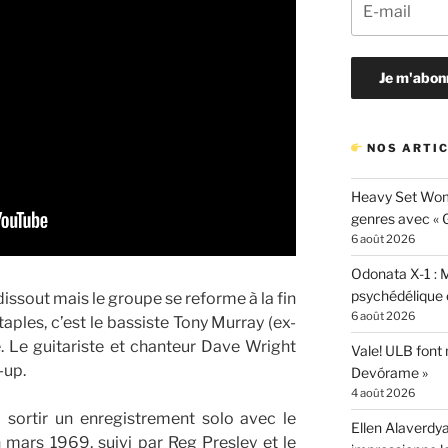
NOS ARTIC
Heavy Set Woma
genres avec « Gi
6 août 2026
Odonata X-1 : 
psychédélique e
issout mais le groupe se reforme à la fin
6 août 2026
ples, c’est le bassiste Tony Murray (ex-
. Le guitariste et chanteur Dave Wright
Vale! ULB font
-up.
Devórame »
4 août 2026
 sortir un enregistrement solo avec le
Ellen Alaverdya
 mars 1969, suivi par Reg Presley et le