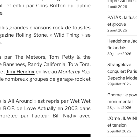
impressionne 
l et enfin par Chris Britton qui publie
4 août 2026
e.
PATÁX : la fusi
et groove
lus grandes chansons rock de tous les
2 août 2026
azine Rolling Stone, « Wild Thing » se
Headphone Jacks
.
finlandais
30 juillet 2026
s par The Meteors, Tom Petty & the
 Banshees, Randy California, Tora Tora,
Strangelove –
conquiert Pari
 et
Jimi Hendrix
en live au
Monterey Pop
Depeche Mod
 de nombreux groupes de
garage-rock et
29 juillet 2026
Gnome : le powe
ve Is All Around » est repris par Wet Wet
monumental
e B.O.F. de Love Actually en 2003 dans
28 juillet 2026
erprétée par l’acteur Bill Nighy avec
L’Orne : II. W
et tension
26 juillet 2026