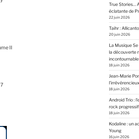
True Stories… A
éclatante de 
22 juin 2026
Taihr : Allicanto
20 juin 2026
La Musique Se 
ume II
la découverte 
incontournable
18 juin 2026
Jean-Marie Pons
l’irrévérencieu
77
18 juin 2026
Android Trio : l
rock progressif
18 juin 2026
Kodaline : un 
Young
16 juin 2026