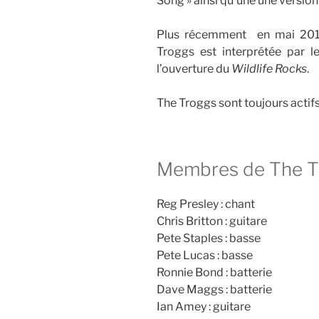
Song » ainsi qu’une une versi
Plus récemment en mai 2014
Troggs est interprétée par le
l’ouverture du
Wildlife Rocks
.
The Troggs sont toujours actifs
Membres de The T
Reg Presley : chant
Chris Britton : guitare
Pete Staples : basse
Pete Lucas : basse
Ronnie Bond : batterie
Dave Maggs : batterie
Ian Amey : guitare