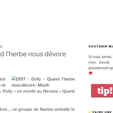
SOUTENIR M
ES
nd l’herbe nous dévore
Si vous aimez 
mon travail,
grandement app
’est
» et
tip!
 Dolly » on monte au Nirvana « Quand
utres…, ce groupe de Nantes emballe la
FAIRE UNE