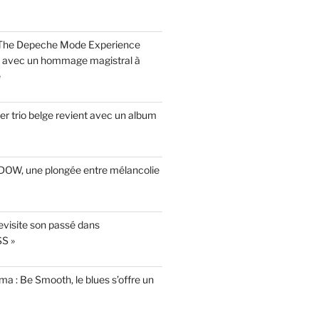
 The Depeche Mode Experience
s avec un hommage magistral à
e
r trio belge revient avec un album
INDOW, une plongée entre mélancolie
evisite son passé dans
S »
a : Be Smooth, le blues s’offre un