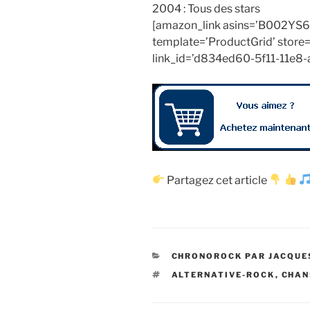
2004 : Tous des stars
[amazon_link asins=’B002YS
template=’ProductGrid’ store=
link_id=’d834ed60-5f11-11e8
Partagez cet article
CATÉGORIES
CHRONOROCK PAR JACQUE
ÉTIQUETTES
ALTERNATIVE-ROCK
,
CHAN