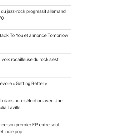
s du jazz-rock progressif allemand
70
 Back To You et annonce Tomorrow
a voix rocailleuse du rock s’est
évoile « Getting Better »
eb dans note sélection avec Une
lia Laville
ce son premier EP entre soul
t indie pop