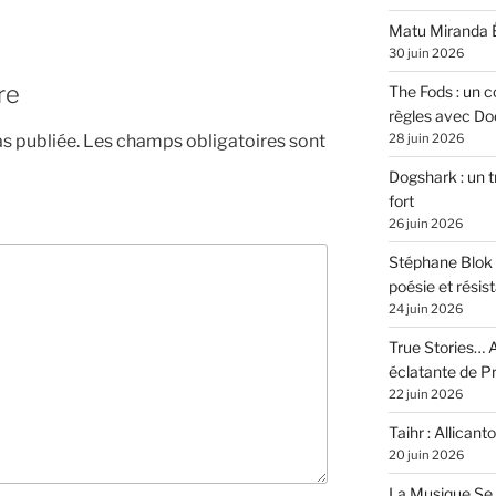
Matu Miranda É
30 juin 2026
re
The Fods : un co
règles avec Do
28 juin 2026
s publiée.
Les champs obligatoires sont
Dogshark : un t
fort
26 juin 2026
Stéphane Blok 
poésie et résis
24 juin 2026
True Stories… A
éclatante de 
22 juin 2026
Taihr : Allicanto
20 juin 2026
La Musique Se 