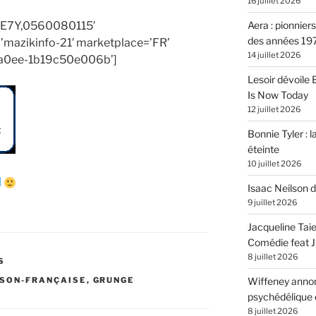
16 juillet 2026
6E7Y,0560080115′
Aera : pionnier
des années 19
’mazikinfo-21′ marketplace=’FR’
14 juillet 2026
-a0ee-1b19c50e006b’]
Lesoir dévoile
Is Now Today
12 juillet 2026
Bonnie Tyler : l
éteinte
10 juillet 2026
Isaac Neilson d
9 juillet 2026
Jacqueline Tai
Comédie feat Ju
8 juillet 2026
S
SON-FRANÇAISE
,
GRUNGE
Wiffeney annon
psychédélique e
8 juillet 2026