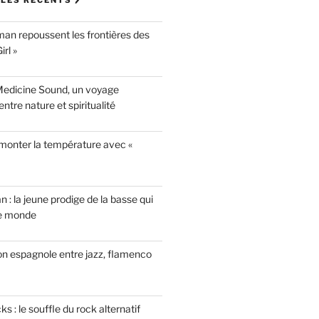
LES RÉCENTS 🖊
n repoussent les frontières des
rl »
Medicine Sound, un voyage
ntre nature et spiritualité
 monter la température avec «
n : la jeune prodige de la basse qui
le monde
on espagnole entre jazz, flamenco
 : le souffle du rock alternatif