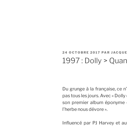
PUBLIÉ
24 OCTOBRE 2017
PAR
JACQU
LE
1997 : Dolly > Qua
Du grunge à la française, ce n
pas tous les jours. Avec « Dolly 
son premier album éponyme «
l’herbe nous dévore ».
Influencé par PJ Harvey et a