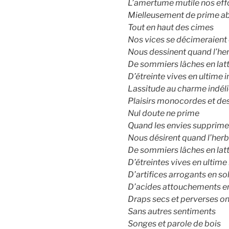
L’amertume mutile nos eff
Mielleusement de prime ab
Tout en haut des cimes
Nos vices se décimeraient
Nous dessinent quand l’he
De sommiers lâches en lat
D’étreinte vives en ultime 
Lassitude au charme indél
Plaisirs monocordes et de
Nul doute ne prime
Quand les envies supprime
Nous désirent quand l’her
De sommiers lâches en lat
D’étreintes vives en ultime
D’artifices arrogants en s
D’acides attouchements en
Draps secs et perverses o
Sans autres sentiments
Songes et parole de bois