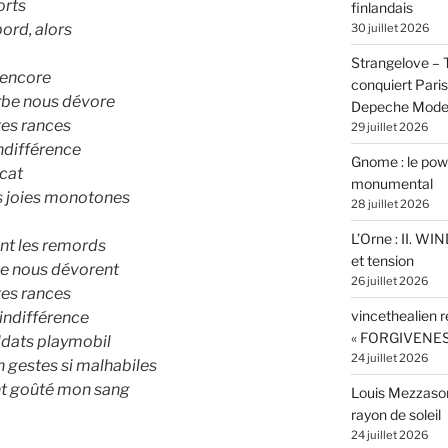
orts
finlandais
ord, alors
30 juillet 2026
Strangelove –
 encore
conquiert Pari
rbe nous dévore
Depeche Mod
tes rances
29 juillet 2026
indifférence
Gnome : le powe
icat
monumental
s joies monotones
28 juillet 2026
L’Orne : II. W
nt les remords
et tension
be nous dévorent
26 juillet 2026
tes rances
vincethealien r
 indifférence
« FORGIVENES
oldats playmobil
24 juillet 2026
 gestes si malhabiles
nt goûté mon sang
Louis Mezzasom
rayon de soleil
24 juillet 2026