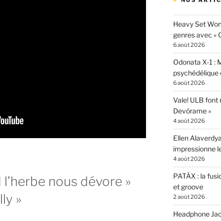
NOS ARTIC
Heavy Set Woma
genres avec « Gi
6 août 2026
Odonata X-1 : 
psychédélique e
6 août 2026
Vale! ULB font
Devórame »
4 août 2026
Ellen Alaverdya
impressionne 
4 août 2026
PATÁX : la fusi
 l’herbe nous dévore »
et groove
ly »
2 août 2026
Headphone Jacks