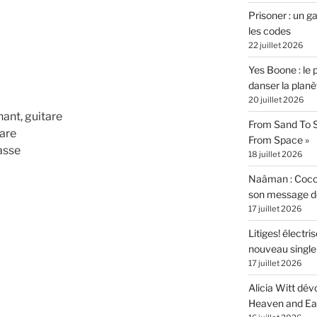
Prisoner : un 
les codes
22 juillet 2026
Yes Boone : le 
danser la planè
20 juillet 2026
ant, guitare
From Sand To S
tare
From Space »
asse
18 juillet 2026
Naâman : Coco W
son message de 
17 juillet 2026
Litiges! électr
nouveau singl
17 juillet 2026
Alicia Witt dé
Heaven and Ea