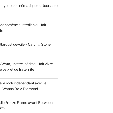
garage rock cinématique qui bouscule
phénomène australien qui fait
te
tardust dévoile « Carving Stone
ata, un titre inédit qui fait vivre
paix et de fraternité
ise le rock indépendant avec le
e I Wanna Be A Diamond
voile Freeze Frame avant Between
rth