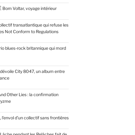
 Bom Voltar, voyage intérieur
llectif transatlantique qui refuse les
es Not Conform to Regulations
rio blues-rock britannique qui mord
dévoile City 8047, un album entre
tance
nd Other Lies : la confirmation
Pryzme
, l’envol d’un collectif sans frontières
Lâche pendant les Relâches fait de