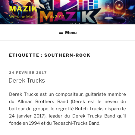
Aller
MAZIK
au
Webzine Musical depuis 2017
contenu
principal
Menu
ÉTIQUETTE :
SOUTHERN-ROCK
PUBLIÉ
24 FÉVRIER 2017
LE
Derek Trucks
Derek Trucks est un compositeur, guitariste membre
du
Allman Brothers Band
(Derek est le neveu du
batteur du groupe, le regretté Butch Trucks disparu le
24 janvier 2017), leader du Derek Trucks Band qu’il
fonde en 1994 et du Tedeschi-Trucks Band.