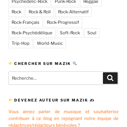
Psychedelic-Rock
Punk-Rock
Reggae
Rock
Rock & Roll
Rock-Alternatif
Rock-Français
Rock-Progressif
Rock-Psychédélique
Soft-Rock
Soul
Trip-Hop
World-Music
CHERCHER SUR MAZIK
Recherche
Recher
pour
:
DEVENEZ AUTEUR SUR MAZIK ✍
Vous aimez parler de musique et souhaiteriez
contribuer à ce blog en rejoignant notre équipe de
rédactrices/rédacteurs bénévoles ?