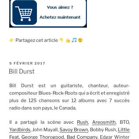
Partagez cet article
PUBLIÉ
5 FÉVRIER 2017
LE
Bill Durst
Bill Durst est un guitariste, chanteur, auteur-
compositeur Blues-Rock-Roots qui a écrit et enregistré
plus de 125 chansons sur 12 albums avec 7 succès
radio dans son pays, le Canada.
Il a partagé la scène avec
Rush
,
Areosmith
, BTO,
Yardbirds
, John Mayall,
Savoy Brown
, Bobby Rush,
Little
Feat
,
George Thorogood
,
Bad Company
, Edgar Winter