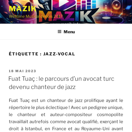
Aller
MAZIK
au
Webzine Musical depuis 2017
contenu
principal
Menu
ÉTIQUETTE :
JAZZ-VOCAL
PUBLIÉ
18 MAI 2023
LE
Fuat Tuaç : le parcours d’un avocat turc
devenu chanteur de jazz
Fuat Tuaç est un chanteur de jazz prolifique ayant le
répertoire le plus éclectique ! Avec un pedigree unique,
le chanteur et auteur-compositeur cosmopolite
travaillait autrefois comme avocat qualifié, exerçant le
droit à Istanbul, en France et au Royaume-Uni avant