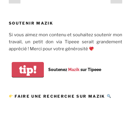
précédente
suiv
des
publications
SOUTENIR MAZIK
Si vous aimez mon contenu et souhaitez soutenir mon
travail, un petit don via Tipeee serait grandement
apprécié ! Merci pour votre générosité
tip!
Soutenez
Mazik
sur Tipeee
FAIRE UNE RECHERCHE SUR MAZIK