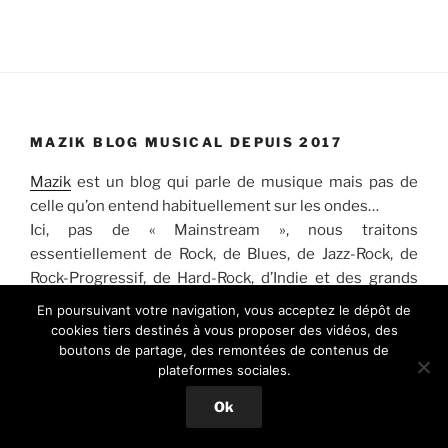
MAZIK BLOG MUSICAL DEPUIS 2017
Mazik
est un blog qui parle de musique mais pas de
celle qu’on entend habituellement sur les ondes…
Ici, pas de « Mainstream », nous traitons
essentiellement de Rock, de Blues, de Jazz-Rock, de
Rock-Progressif, de Hard-Rock, d’Indie et des grands
classiques Pop-Rock.
En poursuivant votre navigation, vous acceptez le dépôt de
cookies tiers destinés à vous proposer des vidéos, des
N’hésitez pas à nous laisser vos commentaires et
boutons de partage, des remontées de contenus de
plateformes sociales.
suggestions…
Ok
De janvier 2017 à fin 2019, Mazik fût une webradio via
Radionomy, plateforme légale qui reversait les droits