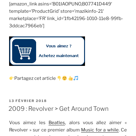
[amazon_link asins=’B01IAOPUNO,B07741D449′
template=’ProductGrid’ store=’mazikinfo-21′
marketplace=’FR’ link_id=’1fb42196-1010-11e8-99fb-
3ddcac7966eb’]
Partagez cet article
PUBLIÉ
13 FÉVRIER 2018
LE
2009 : Revolver > Get Around Town
Vous aimez les
Beatles
, alors vous allez aimer «
Revolver » sur ce premier album
Music for a while
. Ce