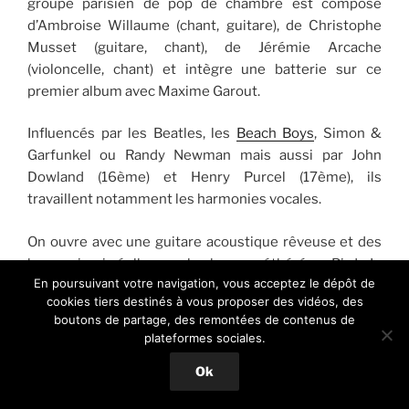
groupe parisien de pop de chambre est composé
d’Ambroise Willaume (chant, guitare), de Christophe
Musset (guitare, chant), de Jérémie Arcache
(violoncelle, chant) et intègre une batterie sur ce
premier album avec Maxime Garout.
Influencés par les Beatles, les
Beach Boys
, Simon &
Garfunkel ou Randy Newman mais aussi par John
Dowland (16ème) et Henry Purcel (17ème), ils
travaillent notamment les harmonies vocales.
On ouvre avec une guitare acoustique rêveuse et des
harmonies irréelles sur la chanson éthérée « Birds In
En poursuivant votre navigation, vous acceptez le dépôt de
Dm » .
cookies tiers destinés à vous proposer des vidéos, des
boutons de partage, des remontées de contenus de
On enchaîne sur une ballade « Leave Me Alone » portée
plateformes sociales.
par une rythmique gracieuse, au violoncelle exquis et
aux harmonies très Beatles. Divin
Ok