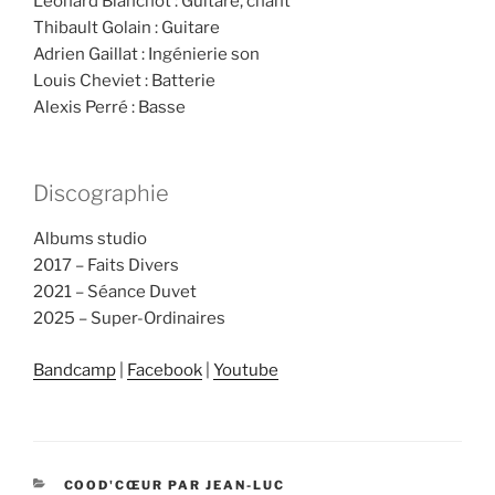
Léonard Blanchot : Guitare, chant
Thibault Golain : Guitare
Adrien Gaillat : Ingénierie son
Louis Cheviet : Batterie
Alexis Perré : Basse
Discographie
Albums studio
2017 – Faits Divers
2021 – Séance Duvet
2025 – Super-Ordinaires
Bandcamp
|
Facebook
|
Youtube
CATÉGORIES
COOD'CŒUR PAR JEAN-LUC