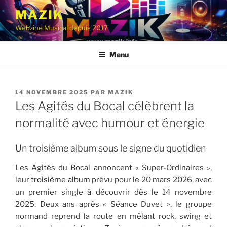
Aller
MAZIK
au
Webzine Musical depuis 2017
contenu
principal
Menu
PUBLIÉ
14 NOVEMBRE 2025
PAR
MAZIK
LE
Les Agités du Bocal célèbrent la
normalité avec humour et énergie
Un troisième album sous le signe du quotidien
Les Agités du Bocal annoncent « Super-Ordinaires »,
leur
troisième album
prévu pour le 20 mars 2026, avec
un premier single à découvrir dès le 14 novembre
2025. Deux ans après « Séance Duvet », le groupe
normand reprend la route en mêlant rock, swing et