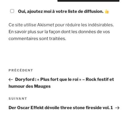
Oui, ajoutez moi à votre liste de diffusion.
Ce site utilise Akismet pour réduire les indésirables.
En savoir plus sur la façon dont les données de vos
commentaires sont traitées
.
Navigation
Article
PRÉCÉDENT
de
précédent
Doryford : « Plus fort que le roi » – Rock festif et
l’article
humour des Mauges
Article
SUIVANT
suivant
Der Oscar Effekt dévoile three stone fireside vol. 1