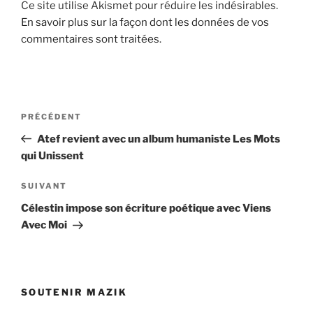
Ce site utilise Akismet pour réduire les indésirables.
En savoir plus sur la façon dont les données de vos
commentaires sont traitées
.
Navigation
Article
PRÉCÉDENT
de
précédent
Atef revient avec un album humaniste Les Mots
l’article
qui Unissent
Article
SUIVANT
suivant
Célestin impose son écriture poétique avec Viens
Avec Moi
SOUTENIR MAZIK