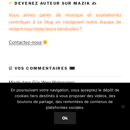
DEVENEZ AUTEUR SUR MAZIK ✍
Vous aimez parler de musique et souhaiteriez
contribuer à ce blog en rejoignant notre équipe de
rédactrices/rédacteurs bénévoles ?
Contactez-nous
☑ VOS COMMENTAIRES ⌨
Mazik
dans
Güs Weg Watergang
En poursuivant votre navigation, vous acceptez le dépôt de
Braka
dans
Güs Weg Watergang
cookies tiers destinés à vous proposer des vidéos, des
boutons de partage, des remontées de contenus de
Josia Pascal
dans
Tryphon
plateformes sociales.
Pascal HAMM
dans
Le Musée Beatles For Ever, la
Ok
caverne aux trésors des Fab Four