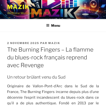
Aller
MAZIK
au
Webzine Musical depuis 2017
contenu
principal
Menu
PUBLIÉ
2 NOVEMBRE 2025
PAR
MAZIK
LE
The Burning Fingers – La flamme
du blues-rock français reprend
avec Revenge
Un retour brûlant venu du Sud
Originaire de Vallon-Pont-d’Arc dans le Sud de la
France, The Burning Fingers incarne depuis plus d’une
décennie l’esprit incandescent du blues-rock dans ce
qu’il a de plus authentique. Fondé en 2013 par le