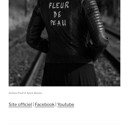
Andrea Ponti © Sylvie Bessou
Site officiel
|
Facebook
|
Youtube