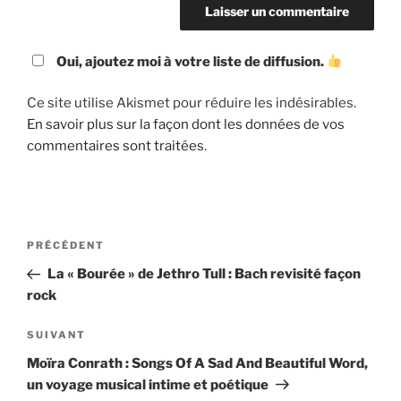
Oui, ajoutez moi à votre liste de diffusion.
Ce site utilise Akismet pour réduire les indésirables.
En savoir plus sur la façon dont les données de vos
commentaires sont traitées
.
Navigation
Article
PRÉCÉDENT
de
précédent
La « Bourée » de Jethro Tull : Bach revisité façon
l’article
rock
Article
SUIVANT
suivant
Moïra Conrath : Songs Of A Sad And Beautiful Word,
un voyage musical intime et poétique