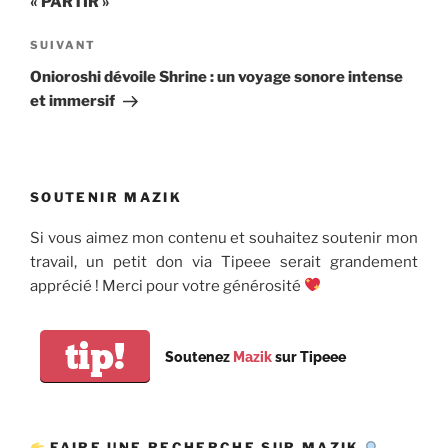
« PARTIR »
Article
SUIVANT
suivant
Onioroshi dévoile Shrine : un voyage sonore intense
et immersif
SOUTENIR MAZIK
Si vous aimez mon contenu et souhaitez soutenir mon
travail, un petit don via Tipeee serait grandement
apprécié ! Merci pour votre générosité
tip!
Soutenez
Mazik
sur Tipeee
FAIRE UNE RECHERCHE SUR MAZIK