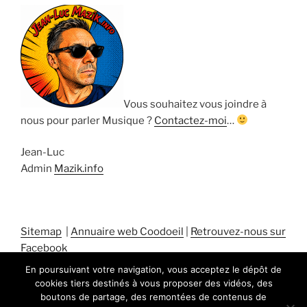
Vous souhaitez vous joindre à
nous pour parler Musique ?
Contactez-moi
…
Jean-Luc
Admin
Mazik.info
Sitemap
|
Annuaire web Coodoeil
|
Retrouvez-nous sur
Facebook
En poursuivant votre navigation, vous acceptez le dépôt de
cookies tiers destinés à vous proposer des vidéos, des
boutons de partage, des remontées de contenus de