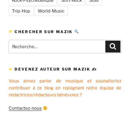
Rock-Psychédélique
Soft-Rock
Soul
Trip-Hop
World-Music
CHERCHER SUR MAZIK
Recherche
Recher
pour
:
DEVENEZ AUTEUR SUR MAZIK ✍
Vous aimez parler de musique et souhaiteriez
contribuer à ce blog en rejoignant notre équipe de
rédactrices/rédacteurs bénévoles ?
Contactez-nous