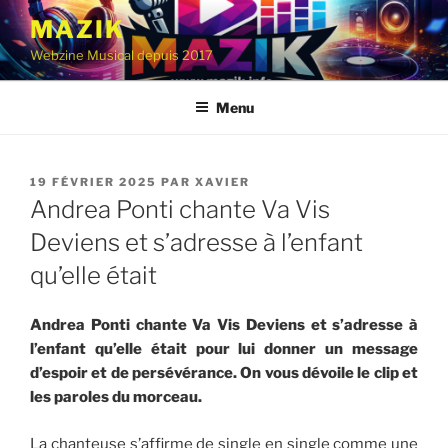
Aller
MAZIK
au
Webzine Musical depuis 2017
contenu
principal
Menu
PUBLIÉ
19 FÉVRIER 2025
PAR
XAVIER
LE
Andrea Ponti chante Va Vis
Deviens et s’adresse à l’enfant
qu’elle était
Andrea Ponti chante Va Vis Deviens et s’adresse à
l’enfant qu’elle était pour lui donner un message
d’espoir et de persévérance. On vous dévoile le clip et
les paroles du morceau.
La chanteuse s’affirme de single en single comme une