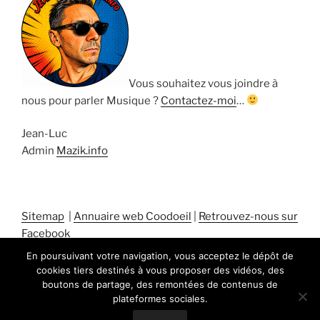
Vous souhaitez vous joindre à
nous pour parler Musique ?
Contactez-moi
…
Jean-Luc
Admin
Mazik.info
Sitemap
|
Annuaire web Coodoeil
|
Retrouvez-nous sur
Facebook
En poursuivant votre navigation, vous acceptez le dépôt de
cookies tiers destinés à vous proposer des vidéos, des
boutons de partage, des remontées de contenus de
plateformes sociales.
Fièrement propulsé par WordPress