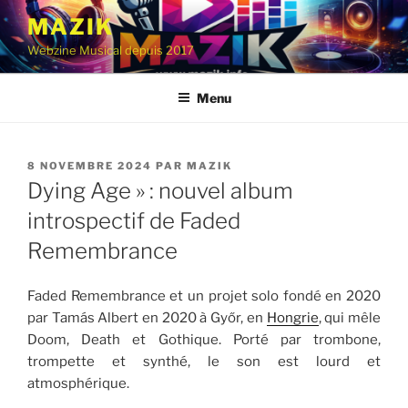
Aller
MAZIK
au
Webzine Musical depuis 2017
contenu
principal
Menu
PUBLIÉ
8 NOVEMBRE 2024
PAR
MAZIK
LE
Dying Age » : nouvel album
introspectif de Faded
Remembrance
Faded Remembrance et un projet solo fondé en 2020
par Tamás Albert en 2020 à Győr, en
Hongrie
, qui mêle
Doom, Death et Gothique. Porté par trombone,
trompette et synthé, le son est lourd et
atmosphérique.