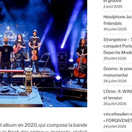
et groove
2 août 2026
Headphone Jacks
finlandais
30 juillet 2026
Strangelove –
conquiert Pari
Depeche Mod
29 juillet 2026
Gnome : le powe
monumental
28 juillet 2026
L’Orne : II. W
et tension
26 juillet 2026
vincethealien r
« FORGIVENES
vel album en 2020, qui compose la bande
24 juillet 2026