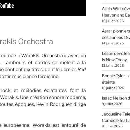
Alicia Witt dé
Heaven and Ea
16 juillet 2026
Aera : pionnier
des années 19
akls Orchestra
14 juillet 2026
Lesoir dévoile
 tournée «
Worakls Orchestra
» avec un
Is Now Today
s. Tambours et cordes se mêlent à la
12 juillet 2026
 contient dix titres, dont le dernier,
Red
Bonnie Tyler : l
dóttir, musicienne féroïenne.
éteinte
10 juillet 2026
s rock et mélodies éclatantes font la
e Worakls. Une création sonore moderne,
Isaac Neilson d
toutes époques, Kevin Rodriguez dirige
9 juillet 2026
Jacqueline Tai
Comédie feat Ju
ée européenne, Worakls est entouré de
8 juillet 2026