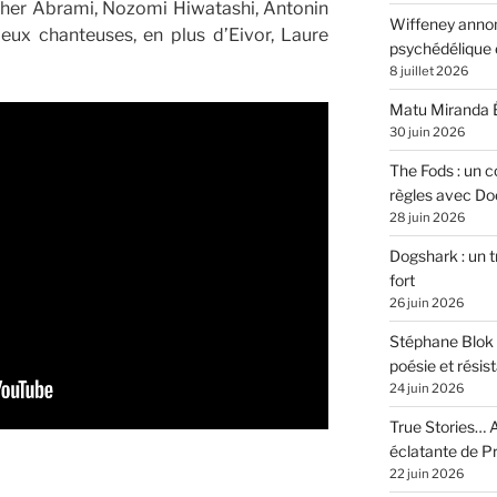
ther Abrami, Nozomi Hiwatashi, Antonin
Wiffeney annon
eux chanteuses, en plus d’Eivor, Laure
psychédélique e
8 juillet 2026
Matu Miranda É
30 juin 2026
The Fods : un co
règles avec Do
28 juin 2026
Dogshark : un t
fort
26 juin 2026
Stéphane Blok 
poésie et résis
24 juin 2026
True Stories… A
éclatante de 
22 juin 2026