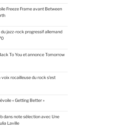
voile Freeze Frame avant Between
rth
s du jazz-rock progressif allemand
70
 Back To You et annonce Tomorrow
a voix rocailleuse du rock s’est
évoile « Getting Better »
eb dans note sélection avec Une
lia Laville