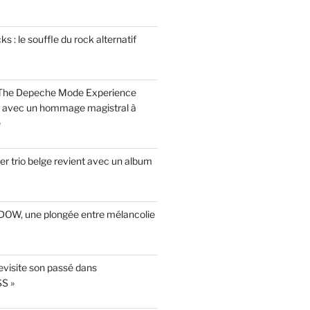
 : le souffle du rock alternatif
 The Depeche Mode Experience
s avec un hommage magistral à
e
r trio belge revient avec un album
INDOW, une plongée entre mélancolie
evisite son passé dans
S »