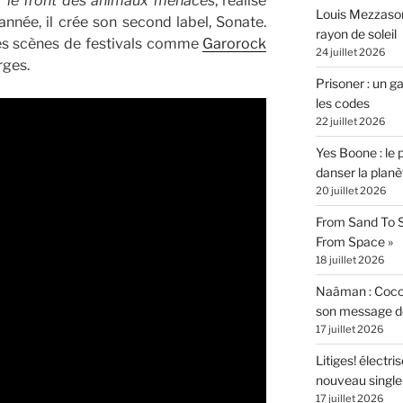
r le front des animaux menacés
, réalisé
Louis Mezzasom
née, il crée son second label, Sonate.
rayon de soleil
les scènes de festivals comme
Garorock
24 juillet 2026
rges.
Prisoner : un 
les codes
22 juillet 2026
Yes Boone : le 
danser la planè
20 juillet 2026
From Sand To S
From Space »
18 juillet 2026
Naâman : Coco W
son message de 
17 juillet 2026
Litiges! électr
nouveau singl
17 juillet 2026