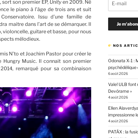
, sort son premier EP,
Unity
en 2009. Né
e le piano à l’âge de trois ans et suit
Conservatoire. Issu d’une famille de
ra maitre dans l’art de se démarquer. Il
to, violoncelle, guitare et basse, pour nous
aspects mélodieux.
NOS ARTIC
amis N’to et Joachim Pastor pour créer le
Odonata X-1 : 
e Hungry Music. Il connait son premier
psychédélique e
 2014, remarqué pour sa combinaison
6 août 2026
Vale! ULB font
Devórame »
4 août 2026
Ellen Alaverdya
impressionne 
4 août 2026
PATÁX : la fusi