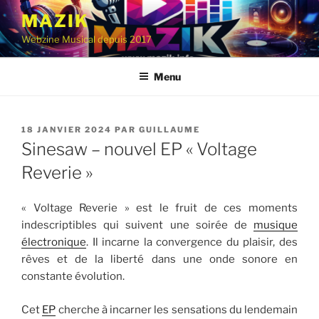
Aller
MAZIK
au
Webzine Musical depuis 2017
contenu
principal
Menu
PUBLIÉ
18 JANVIER 2024
PAR
GUILLAUME
LE
Sinesaw – nouvel EP « Voltage
Reverie »
« Voltage Reverie » est le fruit de ces moments
indescriptibles qui suivent une soirée de
musique
électronique
. Il incarne la convergence du plaisir, des
rêves et de la liberté dans une onde sonore en
constante évolution.
Cet
EP
cherche à incarner les sensations du lendemain