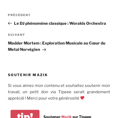
Navigation
Article
PRÉCÉDENT
de
précédent
Le DJ phénomène classique : Worakls Orchestra
l’article
Article
SUIVANT
suivant
Madder Mortem : Exploration Musicale au Cœur du
Metal Norvégien
SOUTENIR MAZIK
Si vous aimez mon contenu et souhaitez soutenir mon
travail, un petit don via Tipeee serait grandement
apprécié ! Merci pour votre générosité
tip!
Soutenez
Mazik
sur Tipeee