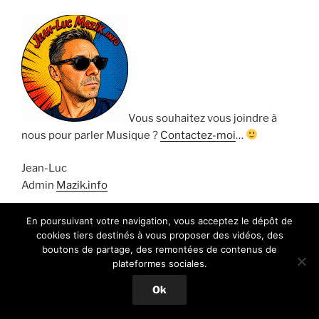
Vous souhaitez vous joindre à
nous pour parler Musique ?
Contactez-moi
…
Jean-Luc
Admin
Mazik.info
En poursuivant votre navigation, vous acceptez le dépôt de
cookies tiers destinés à vous proposer des vidéos, des
boutons de partage, des remontées de contenus de
Sitemap
|
Annuaire web Coodoeil
|
Retrouvez-nous sur
plateformes sociales.
Facebook
Ok