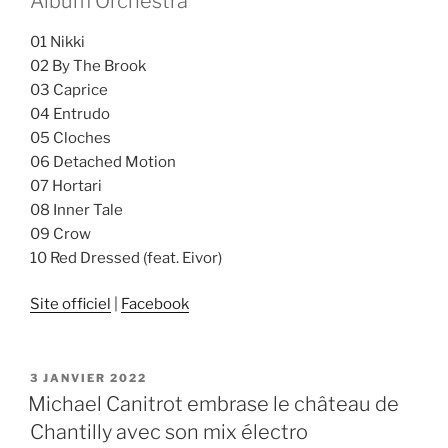
Album Orchestra
01 Nikki
02 By The Brook
03 Caprice
04 Entrudo
05 Cloches
06 Detached Motion
07 Hortari
08 Inner Tale
09 Crow
10 Red Dressed (feat. Eivor)
Site officiel
|
Facebook
PUBLIÉ
3 JANVIER 2022
LE
Michael Canitrot embrase le château de
Chantilly avec son mix électro