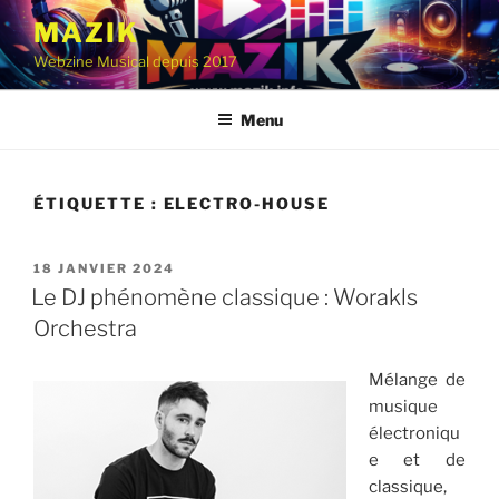
Aller
MAZIK
au
Webzine Musical depuis 2017
contenu
principal
Menu
ÉTIQUETTE :
ELECTRO-HOUSE
PUBLIÉ
18 JANVIER 2024
LE
Le DJ phénomène classique : Worakls
Orchestra
Mélange de
musique
électroniqu
e et de
classique,