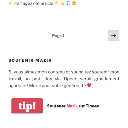
Partagez cet article
Pagination
Page
Page
1
suiv
des
publications
SOUTENIR MAZIK
Si vous aimez mon contenu et souhaitez soutenir mon
travail, un petit don via Tipeee serait grandement
apprécié ! Merci pour votre générosité
tip!
Soutenez
Mazik
sur Tipeee