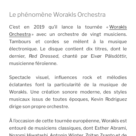
Le phénomène Worakls Orchestra
C’est en 2019 qu’il lance la tournée «
Worakls
Orchestra
» avec un orchestre de vingt musiciens.
Tambours et cordes se mêlent à la musique
électronique. Le disque contient dix titres, dont le
dernier,
Red Dressed
, chanté par Eivør Pálsdóttir,
musicienne féroïenne.
Spectacle visuel, influences rock et mélodies
éclatantes font la particularité de la musique de
Worakls. Une création sonore moderne, des styles
musicaux issus de toutes époques, Kevin Rodriguez
dirige son propre orchestre.
À l’occasion de cette tournée européenne, Worakls est
entouré de musiciens classiques, dont Esther Abrami,
Nozomi Hiwatashi, Antonin Winter, Zoltan Zsanto et de