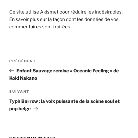
Ce site utilise Akismet pour réduire les indésirables.
En savoir plus sur la façon dont les données de vos
commentaires sont traitées
.
Navigation
Article
PRÉCÉDENT
de
précédent
Enfant Sauvage remixe « Oceanic Feeling » de
l’article
Koki Nakano
Article
SUIVANT
suivant
Typh Barrow : la voix puissante de la scène soul et
pop belge