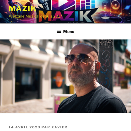
Aller
MAZIK
au
Webzine Musical depuis 2017
contenu
principal
Menu
PUBLIÉ
14 AVRIL 2023
PAR
XAVIER