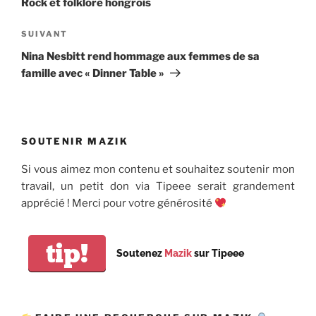
Rock et folklore hongrois
Article
SUIVANT
suivant
Nina Nesbitt rend hommage aux femmes de sa
famille avec « Dinner Table »
SOUTENIR MAZIK
Si vous aimez mon contenu et souhaitez soutenir mon
travail, un petit don via Tipeee serait grandement
apprécié ! Merci pour votre générosité
tip!
Soutenez
Mazik
sur Tipeee