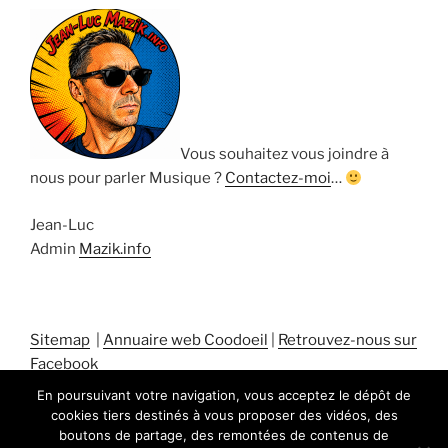
Vous souhaitez vous joindre à
nous pour parler Musique ?
Contactez-moi
…
Jean-Luc
Admin
Mazik.info
Sitemap
|
Annuaire web Coodoeil
|
Retrouvez-nous sur
Facebook
En poursuivant votre navigation, vous acceptez le dépôt de
cookies tiers destinés à vous proposer des vidéos, des
boutons de partage, des remontées de contenus de