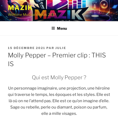
Aller
MAZIK
au
Webzine Musical depuis 2017
contenu
principal
Menu
PUBLIÉ
15 DÉCEMBRE 2021
PAR
JULIE
LE
Molly Pepper – Premier clip : THIS
IS
Qui est Molly Pepper ?
Un personnage imaginaire, une projection, une héroïne
qui traverse le temps, les époques et les styles. Elle est
là où on ne l’attend pas. Elle est ce qu’on imagine d’elle.
Sage ou rebelle, perle ou diamant, poison ou parfum,
elle a mille visages.