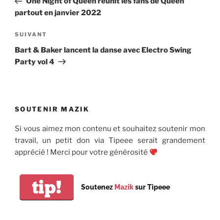
One Night of Queen réunit les fans de Queen
l’article
partout en janvier 2022
Article
SUIVANT
suivant
Bart & Baker lancent la danse avec Electro Swing
Party vol 4
SOUTENIR MAZIK
Si vous aimez mon contenu et souhaitez soutenir mon
travail, un petit don via Tipeee serait grandement
apprécié ! Merci pour votre générosité
tip!
Soutenez
Mazik
sur Tipeee