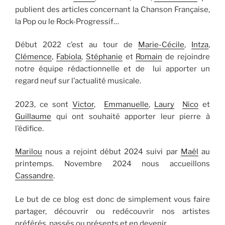
publient des articles concernant la Chanson Française,
la Pop ou le Rock-Progressif…
Début 2022 c’est au tour de
Marie-Cécile
,
Intza
,
Clémence
,
Fabiola
,
Stéphanie
et
Romain
de rejoindre
notre équipe rédactionnelle et de lui apporter un
regard neuf sur l’actualité musicale.
2023, ce sont
Victor
,
Emmanuelle
,
Laury
Nico
et
Guillaume
qui ont souhaité apporter leur pierre à
l’édifice.
Marilou
nous a rejoint début 2024 suivi par
Maël
au
printemps. Novembre 2024 nous accueillons
Cassandre
.
Le but de ce blog est donc de simplement vous faire
partager, découvrir ou redécouvrir nos artistes
préférés, passés ou présents et en devenir…