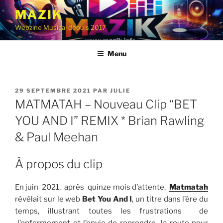
Aller
MAZIK
au
Webzine Musical depuis 2017
contenu
principal
Menu
PUBLIÉ
29 SEPTEMBRE 2021
PAR
JULIE
LE
MATMATAH – Nouveau Clip “BET
YOU AND I” REMIX * Brian Rawling
& Paul Meehan
À propos du clip
En juin 2021, après quinze mois d’attente,
Matmatah
révélait sur le web
Bet You And I
, un titre dans l’ère du
temps, illustrant toutes les frustrations de