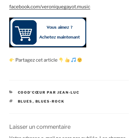
facebook.com/veroniquegayot.music
Partagez cet article
CATÉGORIES
COOD'CŒUR PAR JEAN-LUC
ÉTIQUETTES
BLUES
,
BLUES-ROCK
Laisser un commentaire