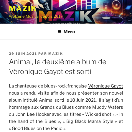
Aller
MAZIK
au
Webzine Musical depuis 2017
contenu
principal
Menu
PUBLIÉ
29 JUIN 2021
PAR
MAZIK
LE
Animal, le deuxième album de
Véronique Gayot est sorti
La chanteuse de blues-rock française
Véronique Gayot
nous a rendu visite afin de nous présenter son nouvel
album intitulé Animal sorti le 18 Juin 2021. Il s’agit d’un
hommage aux Grands du Blues comme Muddy Waters
ou
John Lee Hooker
avec les titres « Wicked shot », « In
the hand of the Blues », « Big Black Mama Style » et
« Good Blues on the Radio ».