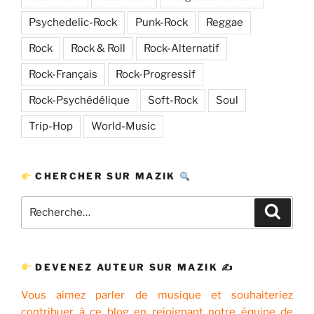
Psychedelic-Rock
Punk-Rock
Reggae
Rock
Rock & Roll
Rock-Alternatif
Rock-Français
Rock-Progressif
Rock-Psychédélique
Soft-Rock
Soul
Trip-Hop
World-Music
CHERCHER SUR MAZIK
Recherche
Recher
pour
:
DEVENEZ AUTEUR SUR MAZIK ✍
Vous aimez parler de musique et souhaiteriez
contribuer à ce blog en rejoignant notre équipe de