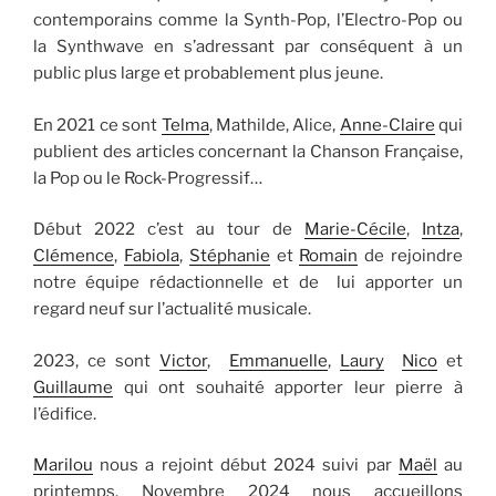
contemporains comme la Synth-Pop, l’Electro-Pop ou
la Synthwave en s’adressant par conséquent à un
public plus large et probablement plus jeune.
En 2021 ce sont
Telma
, Mathilde, Alice,
Anne-Claire
qui
publient des articles concernant la Chanson Française,
la Pop ou le Rock-Progressif…
Début 2022 c’est au tour de
Marie-Cécile
,
Intza
,
Clémence
,
Fabiola
,
Stéphanie
et
Romain
de rejoindre
notre équipe rédactionnelle et de lui apporter un
regard neuf sur l’actualité musicale.
2023, ce sont
Victor
,
Emmanuelle
,
Laury
Nico
et
Guillaume
qui ont souhaité apporter leur pierre à
l’édifice.
Marilou
nous a rejoint début 2024 suivi par
Maël
au
printemps. Novembre 2024 nous accueillons