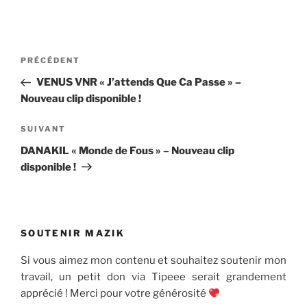
Navigation
Article
PRÉCÉDENT
de
précédent
VENUS VNR « J’attends Que Ca Passe » –
l’article
Nouveau clip disponible !
Article
SUIVANT
suivant
DANAKIL « Monde de Fous » – Nouveau clip
disponible !
SOUTENIR MAZIK
Si vous aimez mon contenu et souhaitez soutenir mon
travail, un petit don via Tipeee serait grandement
apprécié ! Merci pour votre générosité