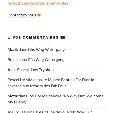
rédactrices/rédacteurs bénévoles ?
Contactez-nous
☑ VOS COMMENTAIRES ⌨
Mazik
dans
Güs Weg Watergang
Braka
dans
Güs Weg Watergang
Josia Pascal
dans
Tryphon
Pascal HAMM
dans
Le Musée Beatles For Ever, la
caverne aux trésors des Fab Four
Mazik
dans
Joe Col Joe dévoile “No Way Out (Welcome
My Friend)”
Joe Collet
dans
Joe Col Joe dévoile “No Way Out