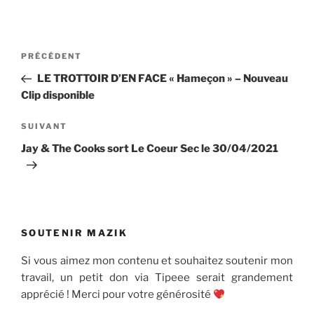
Navigation
Article
PRÉCÉDENT
de
précédent
LE TROTTOIR D’EN FACE « Hameçon » – Nouveau
l’article
Clip disponible
Article
SUIVANT
suivant
Jay & The Cooks sort Le Coeur Sec le 30/04/2021
SOUTENIR MAZIK
Si vous aimez mon contenu et souhaitez soutenir mon
travail, un petit don via Tipeee serait grandement
apprécié ! Merci pour votre générosité