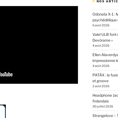
NOS ARTIC
Odonata X-1 : 
psychédélique e
6 août 2026
Vale! ULB font
Devórame »
4 août 2026
Ellen Alaverdya
impressionne 
4 août 2026
PATÁX : la fusi
et groove
2 août 2026
Headphone Jacks
finlandais
30 juillet 2026
Strangelove –