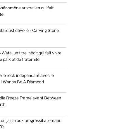
phénomène australien qui fait
te
tardust dévoile « Carving Stone
ata, un titre inédit qui fait vivre
paix et de fraternité
ise le rock indépendant avec le
e I Wanna Be A Diamond
voile Freeze Frame avant Between
rth
s du jazz-rock progressif allemand
70