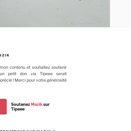
AZIK
mon contenu et souhaitez soutenir
 un petit don via Tipeee serait
récié ! Merci pour votre générosité
Soutenez
Mazik
sur
Tipeee