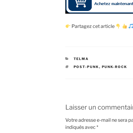
Partagez cet article
CATÉGORIES
TELMA
ÉTIQUETTES
POST-PUNK
,
PUNK-ROCK
Laisser un commentai
Votre adresse e-mail ne sera pa
indiqués avec
*