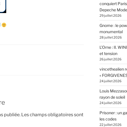
conquiert Pari
Depeche Mod
29 juillet 2026
Gnome : le powe
monumental
28 juillet 2026
L’Orne : II. W
et tension
26 juillet 2026
vincethealien r
« FORGIVENES
24 juillet 2026
Louis Mezzasom
rayon de soleil
re
24 juillet 2026
Prisoner : un 
s publiée.
Les champs obligatoires sont
les codes
22 juillet 2026