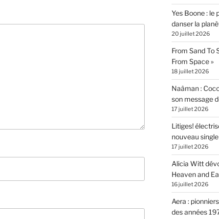
Yes Boone : le 
danser la planè
20 juillet 2026
From Sand To S
From Space »
18 juillet 2026
Naâman : Coco W
son message de 
17 juillet 2026
Litiges! électr
nouveau singl
17 juillet 2026
Alicia Witt dé
Heaven and Ea
16 juillet 2026
Aera : pionnier
des années 19