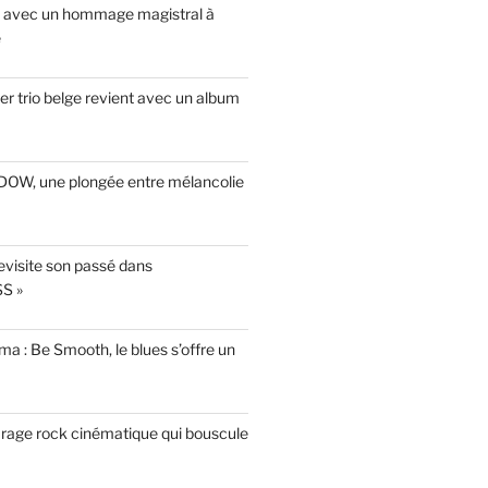
s avec un hommage magistral à
e
r trio belge revient avec un album
INDOW, une plongée entre mélancolie
evisite son passé dans
S »
a : Be Smooth, le blues s’offre un
garage rock cinématique qui bouscule