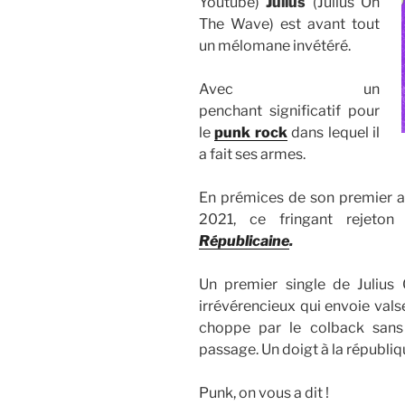
Youtube)
Julius
(Julius On
The Wave) est avant tout
un mélomane invétéré.
Avec un
penchant significatif pour
le
punk rock
dans lequel il
a fait ses armes.
En prémices de son premier
2021, ce fringant rejeto
Républicaine
.
Un premier single de Juliu
irrévérencieux qui envoie valse
choppe par le colback sans
passage. Un doigt à la républi
Punk, on vous a dit !