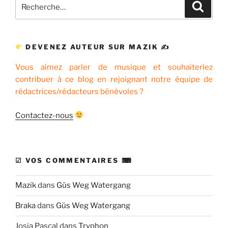
Recherche
Recher
pour
:
DEVENEZ AUTEUR SUR MAZIK ✍
Vous aimez parler de musique et souhaiteriez
contribuer à ce blog en rejoignant notre équipe de
rédactrices/rédacteurs bénévoles ?
Contactez-nous
☑ VOS COMMENTAIRES ⌨
Mazik
dans
Güs Weg Watergang
Braka
dans
Güs Weg Watergang
Josia Pascal
dans
Tryphon