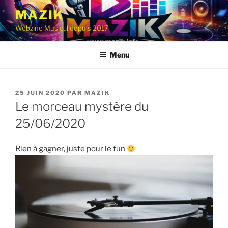
Aller
MAZIK
au
Webzine Musical depuis 2017
contenu
principal
Menu
PUBLIÉ
25 JUIN 2020
PAR
MAZIK
LE
Le morceau mystère du
25/06/2020
Rien à gagner, juste pour le fun