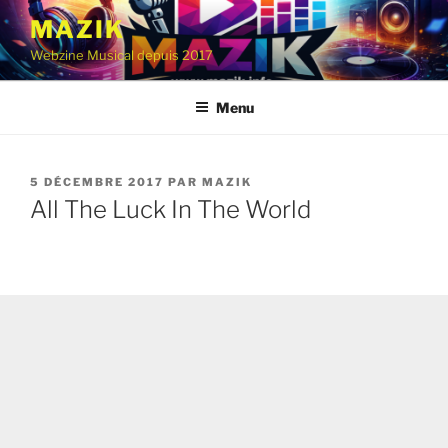
Aller
MAZIK
au
Webzine Musical depuis 2017
contenu
principal
Menu
PUBLIÉ
5 DÉCEMBRE 2017
PAR
MAZIK
LE
All The Luck In The World