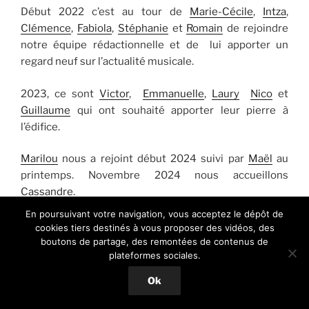
Début 2022 c’est au tour de
Marie-Cécile
,
Intza
,
Clémence
,
Fabiola
,
Stéphanie
et
Romain
de rejoindre
notre équipe rédactionnelle et de lui apporter un
regard neuf sur l’actualité musicale.
2023, ce sont
Victor
,
Emmanuelle
,
Laury
Nico
et
Guillaume
qui ont souhaité apporter leur pierre à
l’édifice.
Marilou
nous a rejoint début 2024 suivi par
Maël
au
printemps. Novembre 2024 nous accueillons
Cassandre
.
En poursuivant votre navigation, vous acceptez le dépôt de
Le but de ce blog est donc de simplement vous faire
cookies tiers destinés à vous proposer des vidéos, des
partager, découvrir ou redécouvrir nos artistes
boutons de partage, des remontées de contenus de
plateformes sociales.
préférés, passés ou présents et en devenir…
Ok