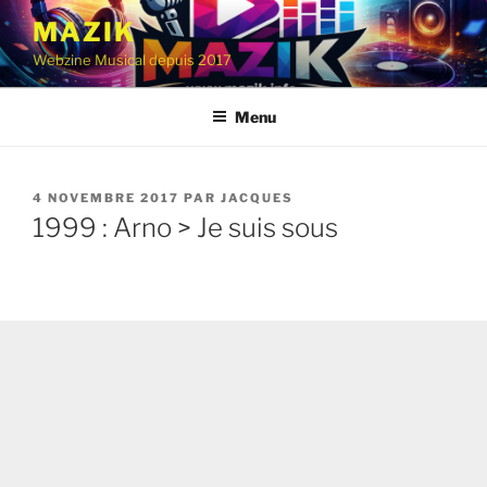
Aller
MAZIK
au
Webzine Musical depuis 2017
contenu
principal
Menu
PUBLIÉ
4 NOVEMBRE 2017
PAR
JACQUES
LE
1999 : Arno > Je suis sous