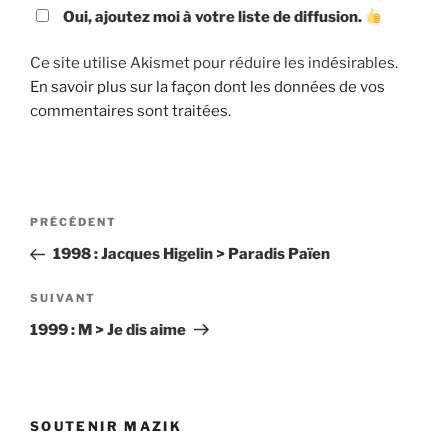
Oui, ajoutez moi à votre liste de diffusion.
Ce site utilise Akismet pour réduire les indésirables.
En savoir plus sur la façon dont les données de vos
commentaires sont traitées
.
Navigation
Article
PRÉCÉDENT
de
précédent
1998 : Jacques Higelin > Paradis Païen
l’article
Article
SUIVANT
suivant
1999 : M > Je dis aime
SOUTENIR MAZIK