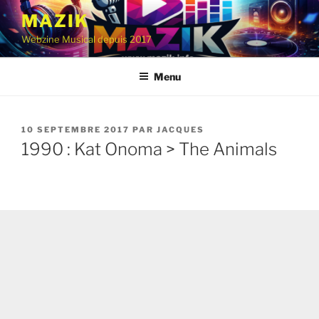
Aller
MAZIK
au
Webzine Musical depuis 2017
contenu
principal
Menu
PUBLIÉ
10 SEPTEMBRE 2017
PAR
JACQUES
LE
1990 : Kat Onoma > The Animals