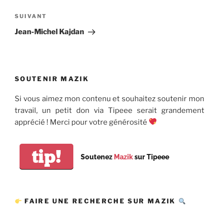
l’article
Article
SUIVANT
suivant
Jean-Michel Kajdan
SOUTENIR MAZIK
Si vous aimez mon contenu et souhaitez soutenir mon
travail, un petit don via Tipeee serait grandement
apprécié ! Merci pour votre générosité
tip!
Soutenez
Mazik
sur Tipeee
FAIRE UNE RECHERCHE SUR MAZIK