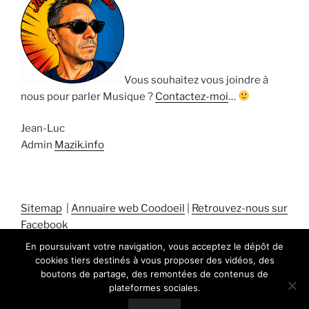
Vous souhaitez vous joindre à
nous pour parler Musique ?
Contactez-moi
…
Jean-Luc
Admin
Mazik.info
Sitemap
|
Annuaire web Coodoeil
|
Retrouvez-nous sur
Facebook
En poursuivant votre navigation, vous acceptez le dépôt de
cookies tiers destinés à vous proposer des vidéos, des
boutons de partage, des remontées de contenus de
plateformes sociales.
Fièrement propulsé par WordPress