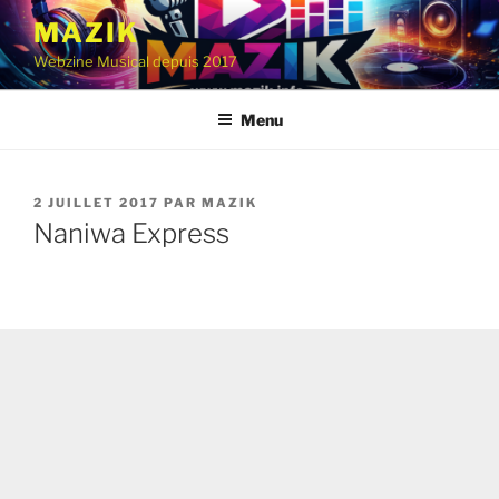
Aller
MAZIK
au
Webzine Musical depuis 2017
contenu
principal
Menu
PUBLIÉ
2 JUILLET 2017
PAR
MAZIK
LE
Naniwa Express