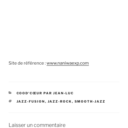
Site de référence :
www.naniwaexp.com
CATÉGORIES
COOD'CŒUR PAR JEAN-LUC
ÉTIQUETTES
JAZZ-FUSION
,
JAZZ-ROCK
,
SMOOTH-JAZZ
Laisser un commentaire