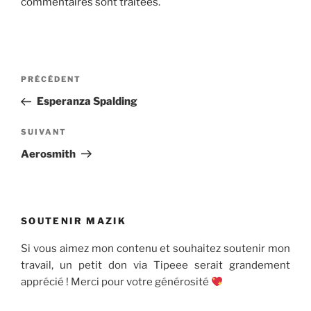
commentaires sont traitées
.
Navigation
Article
PRÉCÉDENT
de
précédent
Esperanza Spalding
l’article
Article
SUIVANT
suivant
Aerosmith
SOUTENIR MAZIK
Si vous aimez mon contenu et souhaitez soutenir mon
travail, un petit don via Tipeee serait grandement
apprécié ! Merci pour votre générosité