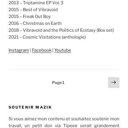
2013 – Triptamine EP Vol. 3
2015 – Best of Vibravoid
2015 – Freak Out Boy
2016 – Christmas on Earth
2018 – Vibravoid and the Politics of Ecstasy (Box set)
2021 – Cosmic Visitations (anthologie)
Instagram
|
Facebook
|
Youtube
Pagination
Page
Page
1
suiv
des
publications
SOUTENIR MAZIK
Si vous aimez mon contenu et souhaitez soutenir mon
travail, un petit don via Tipeee serait grandement