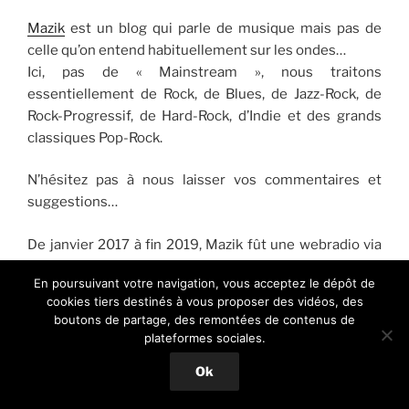
Mazik
est un blog qui parle de musique mais pas de
celle qu’on entend habituellement sur les ondes…
Ici, pas de « Mainstream », nous traitons
essentiellement de Rock, de Blues, de Jazz-Rock, de
Rock-Progressif, de Hard-Rock, d’Indie et des grands
classiques Pop-Rock.
N’hésitez pas à nous laisser vos commentaires et
suggestions…
De janvier 2017 à fin 2019, Mazik fût une webradio via
Radionomy, plateforme légale qui reversait les droits
En poursuivant votre navigation, vous acceptez le dépôt de
d’auteurs concernés par les œuvres musicales
cookies tiers destinés à vous proposer des vidéos, des
diffusées. Elle se rémunérait grâce aux spots et
boutons de partage, des remontées de contenus de
bannières publicitaires. Suite à son rachat par
plateformes sociales.
Shoutcast qui n’assume pas cette partie
Ok
administrative et financière, nous avons préféré
cesser l’aventure.