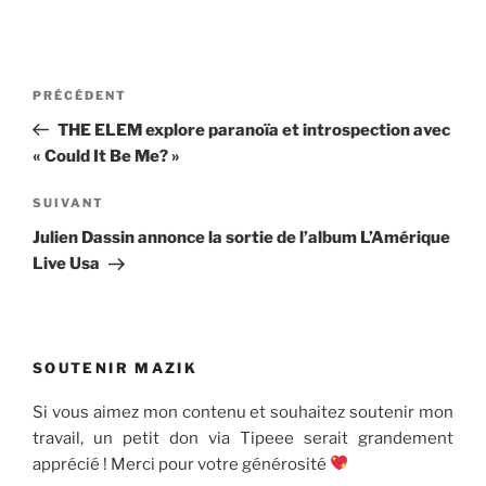
Navigation
Article
PRÉCÉDENT
de
précédent
THE ELEM explore paranoïa et introspection avec
l’article
« Could It Be Me? »
Article
SUIVANT
suivant
Julien Dassin annonce la sortie de l’album L’Amérique
Live Usa
SOUTENIR MAZIK
Si vous aimez mon contenu et souhaitez soutenir mon
travail, un petit don via Tipeee serait grandement
apprécié ! Merci pour votre générosité