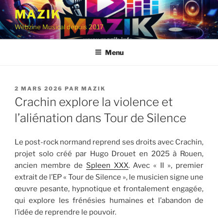
Aller
MAZIK
au
Webzine Musical depuis 2017
contenu
principal
Menu
PUBLIÉ
2 MARS 2026
PAR
MAZIK
LE
Crachin explore la violence et
l’aliénation dans Tour de Silence
Le post-rock normand reprend ses droits avec Crachin,
projet solo créé par Hugo Drouet en 2025 à Rouen,
ancien membre de
Spleen XXX
. Avec « II », premier
extrait de l’EP « Tour de Silence », le musicien signe une
œuvre pesante, hypnotique et frontalement engagée,
qui explore les frénésies humaines et l’abandon de
l’idée de reprendre le pouvoir.