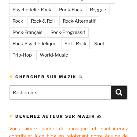
Psychedelic-Rock
Punk-Rock
Reggae
Rock
Rock & Roll
Rock-Alternatif
Rock-Français
Rock-Progressif
Rock-Psychédélique
Soft-Rock
Soul
Trip-Hop
World-Music
CHERCHER SUR MAZIK
Recherche
Recher
pour
:
DEVENEZ AUTEUR SUR MAZIK ✍
Vous aimez parler de musique et souhaiteriez
contribuer à ce blog en rejoignant notre équipe de