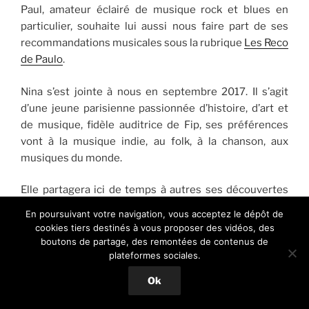
Paul, amateur éclairé de musique rock et blues en
particulier, souhaite lui aussi nous faire part de ses
recommandations musicales sous la rubrique
Les Reco
de Paulo
.
Nina s’est jointe à nous en septembre 2017. Il s’agit
d’une jeune parisienne passionnée d’histoire, d’art et
de musique, fidèle auditrice de Fip, ses préférences
vont à la musique indie, au folk, à la chanson, aux
musiques du monde.
Elle partagera ici de temps à autres ses découvertes
musicales avec une nouvelle chronique intitulée
En poursuivant votre navigation, vous acceptez le dépôt de
«
Dans les oreilles de Nina
»…
cookies tiers destinés à vous proposer des vidéos, des
boutons de partage, des remontées de contenus de
Fin 2020 ce sont
Xavier
,
Solenne
,
Olivier
et
John
qui ont
plateformes sociales.
souhaité rejoindre notre petite équipe d’éditeurs
Ok
bénévoles pour parler ici de l’actualité musicale avec
des artistes qui évoluent dans des styles plus