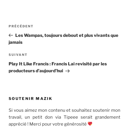
Navigation
Article
PRÉCÉDENT
de
précédent
Les Wampas, toujours debout et plus vivants que
l’article
jamais
Article
SUIVANT
suivant
Play It Like Francis : Francis Lai revisité par les
producteurs d’aujourd’hui
SOUTENIR MAZIK
Si vous aimez mon contenu et souhaitez soutenir mon
travail, un petit don via Tipeee serait grandement
apprécié ! Merci pour votre générosité