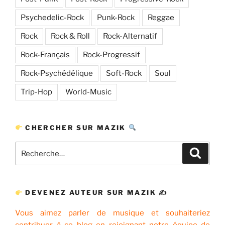
Psychedelic-Rock
Punk-Rock
Reggae
Rock
Rock & Roll
Rock-Alternatif
Rock-Français
Rock-Progressif
Rock-Psychédélique
Soft-Rock
Soul
Trip-Hop
World-Music
CHERCHER SUR MAZIK
Recherche
Recher
pour
:
DEVENEZ AUTEUR SUR MAZIK ✍
Vous aimez parler de musique et souhaiteriez
contribuer à ce blog en rejoignant notre équipe de