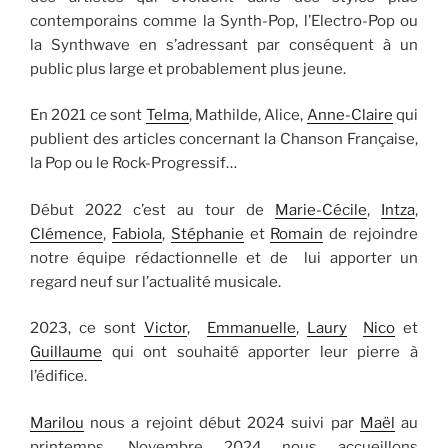
contemporains comme la Synth-Pop, l’Electro-Pop ou
la Synthwave en s’adressant par conséquent à un
public plus large et probablement plus jeune.
En 2021 ce sont
Telma
, Mathilde, Alice,
Anne-Claire
qui
publient des articles concernant la Chanson Française,
la Pop ou le Rock-Progressif…
Début 2022 c’est au tour de
Marie-Cécile
,
Intza
,
Clémence
,
Fabiola
,
Stéphanie
et
Romain
de rejoindre
notre équipe rédactionnelle et de lui apporter un
regard neuf sur l’actualité musicale.
2023, ce sont
Victor
,
Emmanuelle
,
Laury
Nico
et
Guillaume
qui ont souhaité apporter leur pierre à
l’édifice.
Marilou
nous a rejoint début 2024 suivi par
Maël
au
printemps. Novembre 2024 nous accueillons