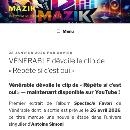
Aller
MAZIK
au
Webzine Musical depuis 2017
contenu
principal
Menu
PUBLIÉ
28 JANVIER 2026
PAR
XAVIER
LE
VÉNÉRABLE dévoile le clip de
« Répète si c’est oui »
Vénérable dévoile le clip de « Répète si c’est
oui » — maintenant disponible sur YouTube !
Premier extrait de l’album
Spectacle Favori
de
Vénérable dont la sortie est prévue le
26 avril 2026
,
ce titre marque une nouvelle étape dans l’univers
singulier d’
Antoine Simoni
.