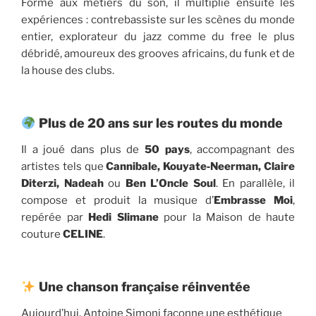
Formé aux métiers du son, il multiplie ensuite les
expériences : contrebassiste sur les scènes du monde
entier, explorateur du jazz comme du free le plus
débridé, amoureux des grooves africains, du funk et de
la house des clubs.
Plus de 20 ans sur les routes du monde
Il a joué dans plus de
50 pays
, accompagnant des
artistes tels que
Cannibale, Kouyate‑Neerman, Claire
Diterzi, Nadeah
ou
Ben L’Oncle Soul
. En parallèle, il
compose et produit la musique d’
Embrasse Moi
,
repérée par
Hedi Slimane
pour la Maison de haute
couture
CELINE
.
Une chanson française réinventée
Aujourd’hui, Antoine Simoni façonne une esthétique