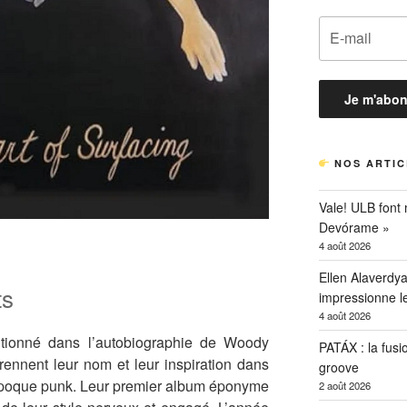
NOS ARTIC
Vale! ULB font
Devórame »
4 août 2026
Ellen Alaverdya
ts
impressionne 
4 août 2026
entionné dans l’autobiographie de Woody
PATÁX : la fusi
nnent leur nom et leur inspiration dans
groove
l’époque punk. Leur premier album éponyme
2 août 2026