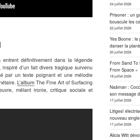
24 juillet 2026
Prisoner : un g
bouscule les c
22 juillet 2026
Yes Boone : le 
l
danser la planè
20 juillet 2026
ntrent définitivement dans la légende
From Sand To S
inspiré d’un fait divers tragique survenu
From Space »
té par un texte poignant et une mélodie
18 juillet 2026
nétaire.
L’album
The Fine Art of Surfacing
Naâman : Coco W
vre, mêlant ironie, critique sociale et
son message de 
17 juillet 2026
Litiges! électri
nouveau singl
17 juillet 2026
Alicia Witt dé