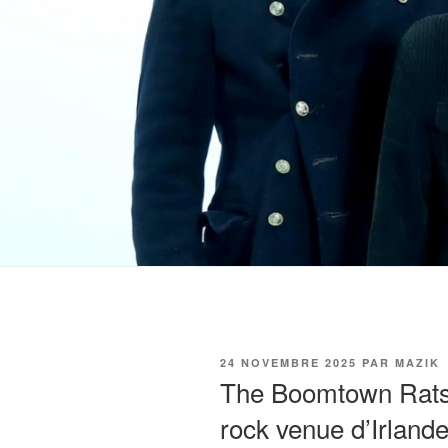
PUBLIÉ
24 NOVEMBRE 2025
PAR
MAZIK
LE
The Boomtown Rats 
rock venue d’Irland