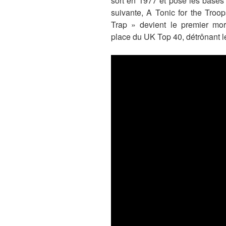
sort en 1977 et pose les bases
suivante, A Tonic for the Troop
Trap » devient le premier mo
place du UK Top 40, détrônant 