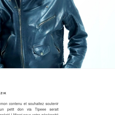
ZIK
mon contenu et souhaitez soutenir
 un petit don via Tipeee serait
récié ! Merci pour votre générosité