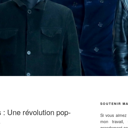
SOUTENIR MA
: Une révolution pop-
Si vous aimez 
e
mon travail,
grandement app