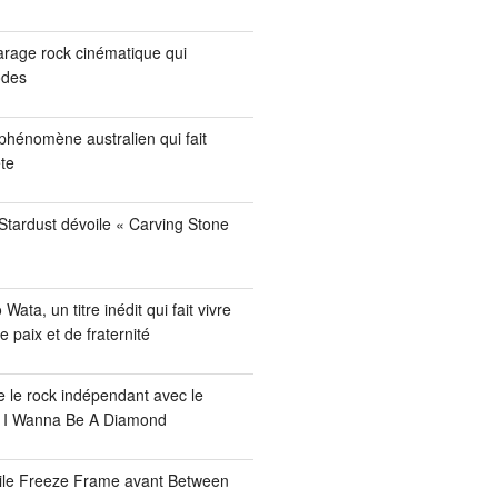
arage rock cinématique qui
odes
phénomène australien qui fait
te
tardust dévoile « Carving Stone
ata, un titre inédit qui fait vivre
paix et de fraternité
se le rock indépendant avec le
e I Wanna Be A Diamond
voile Freeze Frame avant Between