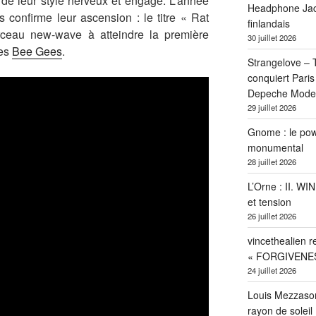
 de leur style nerveux et engagé. L’année
Headphone Jacks
s confirme leur ascension : le titre « Rat
finlandais
rceau new-wave à atteindre la première
30 juillet 2026
les
Bee Gees
.
Strangelove –
conquiert Pari
Depeche Mode
29 juillet 2026
Gnome : le pow
monumental
28 juillet 2026
L’Orne : II. W
et tension
26 juillet 2026
vincethealien r
« FORGIVENE
24 juillet 2026
Louis Mezzasom
rayon de soleil