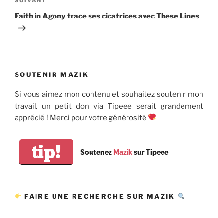
Article
SUIVANT
suivant
Faith in Agony trace ses cicatrices avec These Lines
SOUTENIR MAZIK
Si vous aimez mon contenu et souhaitez soutenir mon
travail, un petit don via Tipeee serait grandement
apprécié ! Merci pour votre générosité
tip!
Soutenez
Mazik
sur Tipeee
FAIRE UNE RECHERCHE SUR MAZIK