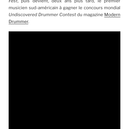
Fest
, puis devient, deux ans plus tard, le premier
musicien sud-américain à gagner le concours mondial
Undiscovered Drummer Contest
du magazine
Modern
Drummer
.