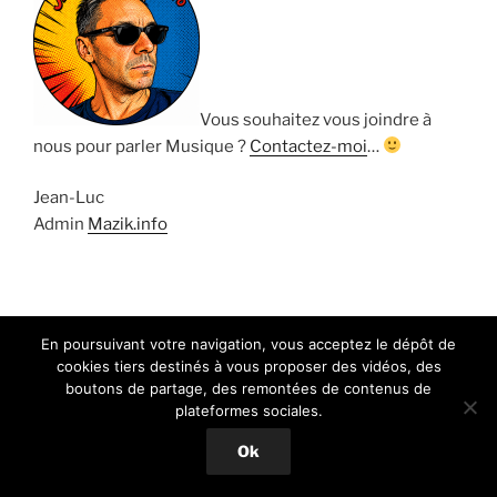
Vous souhaitez vous joindre à
nous pour parler Musique ?
Contactez-moi
…
Jean-Luc
Admin
Mazik.info
Sitemap
|
Annuaire web Coodoeil
|
Retrouvez-nous sur
En poursuivant votre navigation, vous acceptez le dépôt de
Facebook
cookies tiers destinés à vous proposer des vidéos, des
boutons de partage, des remontées de contenus de
plateformes sociales.
Ok
Fièrement propulsé par WordPress