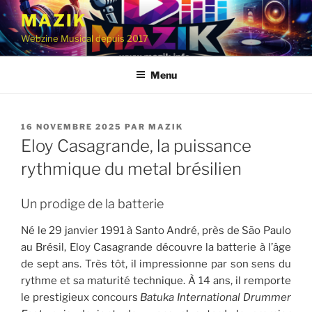
Aller
MAZIK
au
Webzine Musical depuis 2017
contenu
principal
Menu
PUBLIÉ
16 NOVEMBRE 2025
PAR
MAZIK
LE
Eloy Casagrande, la puissance
rythmique du metal brésilien
Un prodige de la batterie
Né le 29 janvier 1991 à Santo André, près de São Paulo
au Brésil, Eloy Casagrande découvre la batterie à l’âge
de sept ans. Très tôt, il impressionne par son sens du
rythme et sa maturité technique. À 14 ans, il remporte
le prestigieux concours
Batuka International Drummer