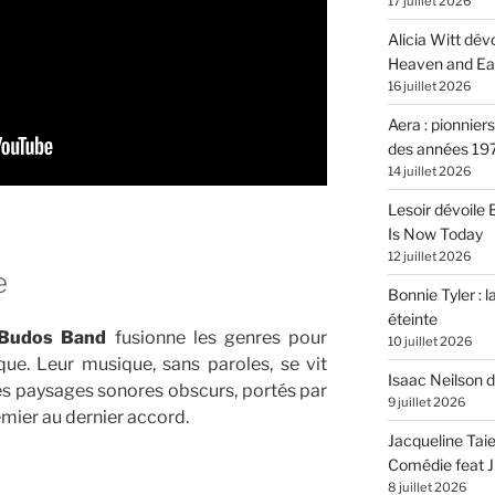
17 juillet 2026
Alicia Witt dé
Heaven and Ea
16 juillet 2026
Aera : pionnier
des années 19
14 juillet 2026
Lesoir dévoile
Is Now Today
12 juillet 2026
e
Bonnie Tyler : l
éteinte
Budos Band
fusionne les genres pour
10 juillet 2026
que. Leur musique, sans paroles, se vit
Isaac Neilson d
s paysages sonores obscurs, portés par
9 juillet 2026
emier au dernier accord.
Jacqueline Tai
Comédie feat Ju
8 juillet 2026