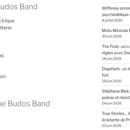
Budos Band
Wiffeney annon
psychédélique e
ctrique
8 juillet 2026
tterie
Matu Miranda É
30 juin 2026
The Fods : un co
règles avec Do
as
28 juin 2026
Dogshark : un t
fort
ton
26 juin 2026
Stéphane Blok 
poésie et résis
he Budos Band
24 juin 2026
True Stories… A
éclatante de 
22 juin 2026