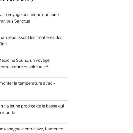
LES RÉCENTS 🖊
 : le voyage cosmique continue
mnibus Sanctus
n repoussent les frontières des
rl »
Medicine Sound, un voyage
ntre nature et spiritualité
 monter la température avec «
n : la jeune prodige de la basse qui
le monde
on espagnole entre jazz, flamenco