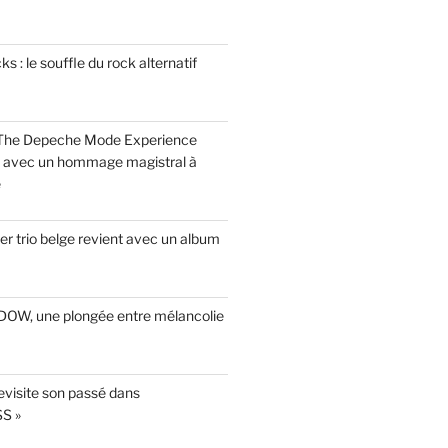
 : le souffle du rock alternatif
 The Depeche Mode Experience
s avec un hommage magistral à
e
r trio belge revient avec un album
INDOW, une plongée entre mélancolie
evisite son passé dans
S »