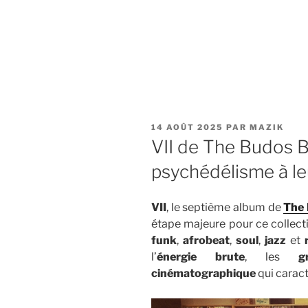
PUBLIÉ
14 AOÛT 2025
PAR
MAZIK
LE
VII de The Budos B
psychédélisme à l
VII
, le septième album de
The
étape majeure pour ce collect
funk
,
afrobeat
,
soul
,
jazz
et
l’
énergie brute
, les
g
cinématographique
qui caract