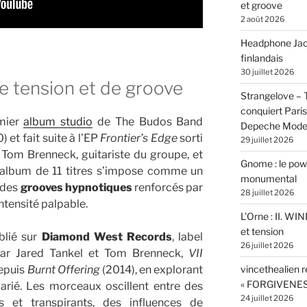
et groove
2 août 2026
Headphone Jacks
finlandais
30 juillet 2026
de tension et de groove
Strangelove –
conquiert Pari
mier
album studio
de The Budos Band
Depeche Mod
 et fait suite à l’EP
Frontier’s Edge
sorti
29 juillet 2026
 Tom Brenneck, guitariste du groupe, et
Gnome : le powe
album de 11 titres s’impose comme un
monumental
: des
grooves hypnotiques
renforcés par
28 juillet 2026
ntensité palpable.
L’Orne : II. W
et tension
blié sur
Diamond West Records
, label
26 juillet 2026
ar Jared Tankel et Tom Brenneck,
VII
vincethealien r
depuis
Burnt Offering
(2014), en explorant
« FORGIVENES
varié. Les morceaux oscillent entre des
24 juillet 2026
 et transpirants, des influences de