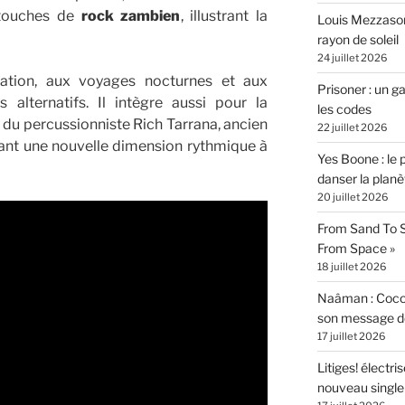
touches de
rock zambien
, illustrant la
Louis Mezzasom
rayon de soleil
24 juillet 2026
tation, aux voyages nocturnes et aux
Prisoner : un 
alternatifs. Il intègre aussi pour la
les codes
s du percussionniste Rich Tarrana, ancien
22 juillet 2026
tant une nouvelle dimension rythmique à
Yes Boone : le 
danser la planè
20 juillet 2026
From Sand To S
From Space »
18 juillet 2026
Naâman : Coco W
son message de 
17 juillet 2026
Litiges! électr
nouveau singl