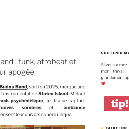
SOUTENIR M
and : funk, afrobeat et
Si vous aimez 
eur apogée
mon travail,
grandement app
 Budos Band
, sorti en 2025, marque une
if instrumental de
Staten Island
. Mêlant
tip!
rock psychédélique
, ce disque capture
rooves sombres
et l’
ambiance
érisent leur univers sonore unique.
FAIRE UNE