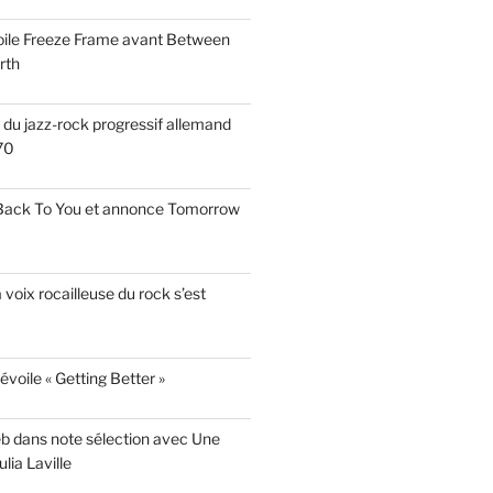
voile Freeze Frame avant Between
rth
s du jazz-rock progressif allemand
70
 Back To You et annonce Tomorrow
a voix rocailleuse du rock s’est
évoile « Getting Better »
eb dans note sélection avec Une
lia Laville