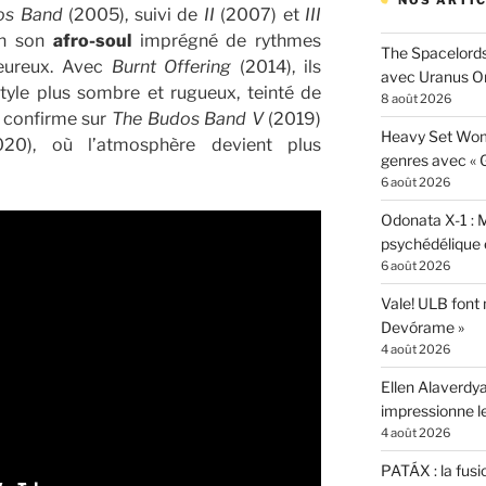
NOS ARTIC
os Band
(2005), suivi de
II
(2007) et
III
un son
afro-soul
imprégné de rythmes
The Spacelords
leureux. Avec
Burnt Offering
(2014), ils
avec Uranus O
tyle plus sombre et rugueux, teinté de
8 août 2026
e confirme sur
The Budos Band V
(2019)
Heavy Set Woma
20), où l’atmosphère devient plus
genres avec « Gi
6 août 2026
Odonata X-1 : 
psychédélique e
6 août 2026
Vale! ULB font
Devórame »
4 août 2026
Ellen Alaverdya
impressionne 
4 août 2026
PATÁX : la fusi