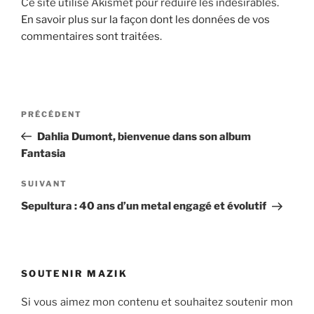
Ce site utilise Akismet pour réduire les indésirables.
En savoir plus sur la façon dont les données de vos
commentaires sont traitées
.
Navigation
Article
PRÉCÉDENT
de
précédent
Dahlia Dumont, bienvenue dans son album
l’article
Fantasia
Article
SUIVANT
suivant
Sepultura : 40 ans d’un metal engagé et évolutif
SOUTENIR MAZIK
Si vous aimez mon contenu et souhaitez soutenir mon