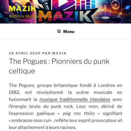
Aller
MAZIK
au
Webzine Musical depuis 2017
contenu
principal
Menu
PUBLIÉ
26 AVRIL 2025
PAR
MAZIK
LE
The Pogues : Pionniers du punk
celtique
The Pogues, groupe britannique fondé à Londres en
1982, ont révolutionné la scène musicale en
fusionnant la
musique traditionnelle irlandaise
avec
l’énergie brute du punk rock. Leur nom, dérivé de
l’expression gaélique «
póg mo thóin
» signifiant
«
embrasse mon cul
« , reflète leur esprit provocateur et
leur attachement à leurs racines.