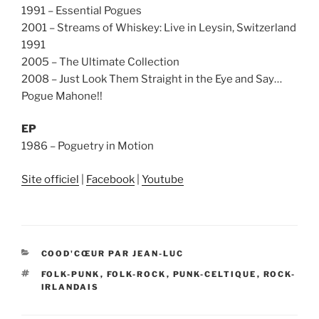
1991 – Essential Pogues
2001 – Streams of Whiskey: Live in Leysin, Switzerland
1991
2005 – The Ultimate Collection
2008 – Just Look Them Straight in the Eye and Say…
Pogue Mahone!!
EP
1986 – Poguetry in Motion
Site officiel
|
Facebook
|
Youtube
CATÉGORIES
COOD'CŒUR PAR JEAN-LUC
ÉTIQUETTES
FOLK-PUNK
,
FOLK-ROCK
,
PUNK-CELTIQUE
,
ROCK-
IRLANDAIS