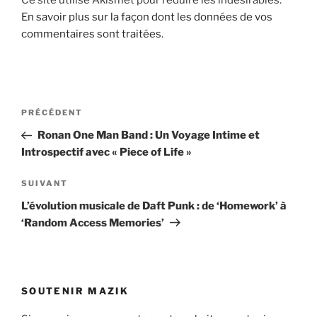
Ce site utilise Akismet pour réduire les indésirables.
En savoir plus sur la façon dont les données de vos
commentaires sont traitées
.
Navigation
Article
PRÉCÉDENT
de
précédent
Ronan One Man Band : Un Voyage Intime et
l’article
Introspectif avec « Piece of Life »
Article
SUIVANT
suivant
L’évolution musicale de Daft Punk : de ‘Homework’ à
‘Random Access Memories’
SOUTENIR MAZIK