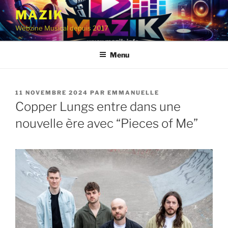
Aller
MAZIK
au
Webzine Musical depuis 2017
contenu
principal
Menu
PUBLIÉ
11 NOVEMBRE 2024
PAR
EMMANUELLE
LE
Copper Lungs entre dans une
nouvelle ère avec “Pieces of Me”