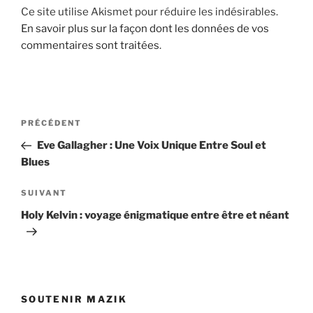
Ce site utilise Akismet pour réduire les indésirables.
En savoir plus sur la façon dont les données de vos
commentaires sont traitées
.
Navigation
Article
PRÉCÉDENT
de
précédent
Eve Gallagher : Une Voix Unique Entre Soul et
l’article
Blues
Article
SUIVANT
suivant
Holy Kelvin : voyage énigmatique entre être et néant
SOUTENIR MAZIK