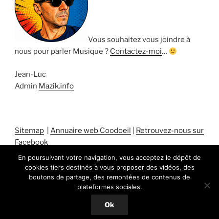
Vous souhaitez vous joindre à
nous pour parler Musique ?
Contactez-moi
…
Jean-Luc
Admin
Mazik.info
Sitemap
|
Annuaire web Coodoeil
|
Retrouvez-nous sur
Facebook
En poursuivant votre navigation, vous acceptez le dépôt de
cookies tiers destinés à vous proposer des vidéos, des
boutons de partage, des remontées de contenus de
plateformes sociales.
Fièrement propulsé par WordPress
Ok