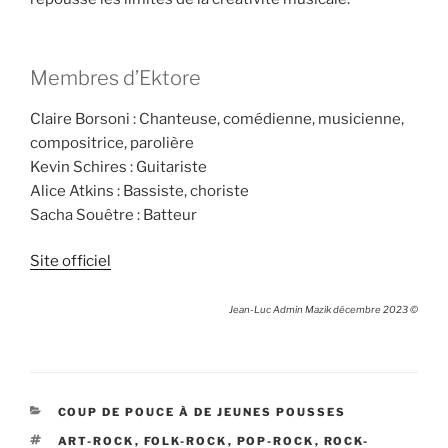
Membres d’Ektore
Claire Borsoni : Chanteuse, comédienne, musicienne,
compositrice, parolière
Kevin Schires : Guitariste
Alice Atkins : Bassiste, choriste
Sacha Souêtre : Batteur
Site officiel
Jean-Luc Admin Mazik décembre 2023 ©
CATÉGORIES
COUP DE POUCE À DE JEUNES POUSSES
ÉTIQUETTES
ART-ROCK
,
FOLK-ROCK
,
POP-ROCK
,
ROCK-