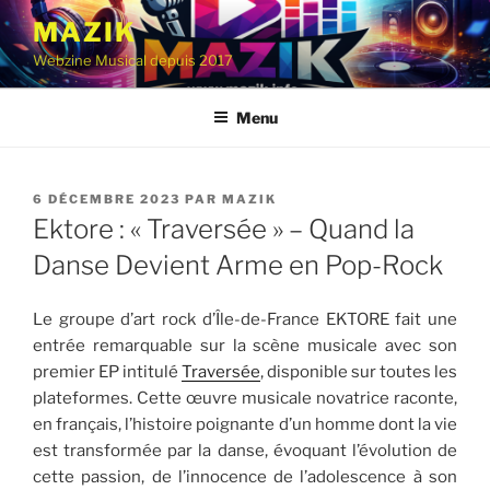
Aller
MAZIK
au
Webzine Musical depuis 2017
contenu
principal
Menu
PUBLIÉ
6 DÉCEMBRE 2023
PAR
MAZIK
LE
Ektore : « Traversée » – Quand la
Danse Devient Arme en Pop-Rock
Le groupe d’art rock d’Île-de-France EKTORE fait une
entrée remarquable sur la scène musicale avec son
premier EP intitulé
Traversée
, disponible sur toutes les
plateformes. Cette œuvre musicale novatrice raconte,
en français, l’histoire poignante d’un homme dont la vie
est transformée par la danse, évoquant l’évolution de
cette passion, de l’innocence de l’adolescence à son