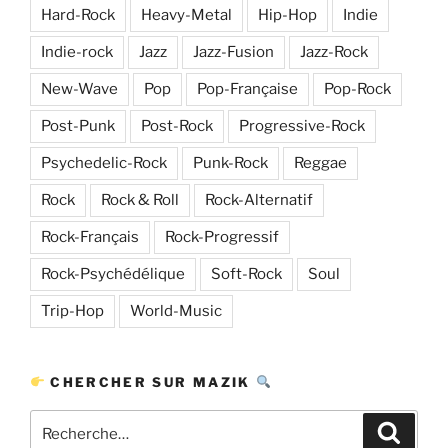
Hard-Rock
Heavy-Metal
Hip-Hop
Indie
Indie-rock
Jazz
Jazz-Fusion
Jazz-Rock
New-Wave
Pop
Pop-Française
Pop-Rock
Post-Punk
Post-Rock
Progressive-Rock
Psychedelic-Rock
Punk-Rock
Reggae
Rock
Rock & Roll
Rock-Alternatif
Rock-Français
Rock-Progressif
Rock-Psychédélique
Soft-Rock
Soul
Trip-Hop
World-Music
CHERCHER SUR MAZIK
Recherche
Recher
pour