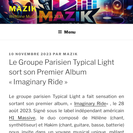
Aller
MAZIK
au
Webzine Musical depuis 2017
contenu
principal
Menu
PUBLIÉ
10 NOVEMBRE 2023
PAR
MAZIK
LE
Le Groupe Parisien Typical Light
sort son Premier Album
« Imaginary Ride »
Le groupe parisien Typical Light a fait sensation en
sortant son premier album, «
Imaginary Ride
« , le 28
août 2023. Signé sous le label indépendant américain
H1 Massive
, le duo composé de Hélène (chant,
synthétiseur) et Hakim (chant, guitare, basse, batterie)
nous invite dans un voyage musical unique, mêlant