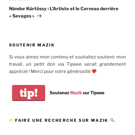
suivant
Nándor Kürtössy : L’Artiste et le Cerveau derrière
« Savages »
SOUTENIR MAZIK
Si vous aimez mon contenu et souhaitez soutenir mon
travail, un petit don via Tipeee serait grandement
apprécié ! Merci pour votre générosité
tip!
Soutenez
Mazik
sur Tipeee
FAIRE UNE RECHERCHE SUR MAZIK