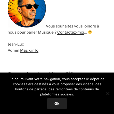
Vous souhaitez vous joindre à
nous pour parler Musique ?
Contactez-moi
…
Jean-Luc
Admin
Mazik.info
Sitemap
|
Annuaire web Coodoeil
|
Retrouvez-nous sur
En poursuivant votre navigation, vous acceptez le dépôt de
Facebook
cookies tiers destinés à vous proposer des vidéos, des
boutons de partage, des remontées de contenus de
plateformes sociales.
Ok
Fièrement propulsé par WordPress