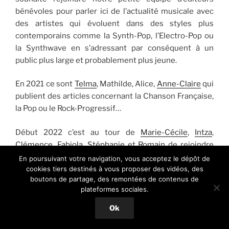
bénévoles pour parler ici de l’actualité musicale avec
des artistes qui évoluent dans des styles plus
contemporains comme la Synth-Pop, l’Electro-Pop ou
la Synthwave en s’adressant par conséquent à un
public plus large et probablement plus jeune.
En 2021 ce sont
Telma
, Mathilde, Alice,
Anne-Claire
qui
publient des articles concernant la Chanson Française,
la Pop ou le Rock-Progressif…
Début 2022 c’est au tour de
Marie-Cécile
,
Intza
,
Clémence
,
Fabiola
,
Stéphanie
et
Romain
de rejoindre
notre équipe rédactionnelle et de lui apporter un
En poursuivant votre navigation, vous acceptez le dépôt de
regard neuf sur l’actualité musicale.
cookies tiers destinés à vous proposer des vidéos, des
boutons de partage, des remontées de contenus de
plateformes sociales.
2023, ce sont
Victor
,
Emmanuelle
,
Laury
Nico
et
Guillaume
qui ont souhaité apporter leur pierre à
Ok
l’édifice.