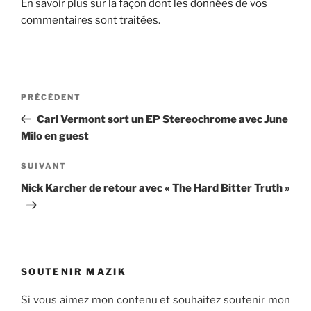
En savoir plus sur la façon dont les données de vos
commentaires sont traitées
.
Navigation
Article
PRÉCÉDENT
de
précédent
Carl Vermont sort un EP Stereochrome avec June
l’article
Milo en guest
Article
SUIVANT
suivant
Nick Karcher de retour avec « The Hard Bitter Truth »
SOUTENIR MAZIK
Si vous aimez mon contenu et souhaitez soutenir mon