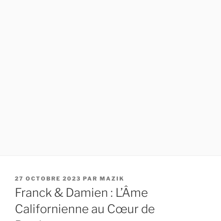
PUBLIÉ
27 OCTOBRE 2023
PAR
MAZIK
LE
Franck & Damien : L’Âme
Californienne au Cœur de