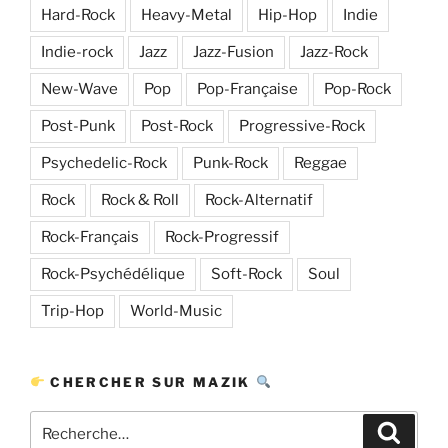
Hard-Rock
Heavy-Metal
Hip-Hop
Indie
Indie-rock
Jazz
Jazz-Fusion
Jazz-Rock
New-Wave
Pop
Pop-Française
Pop-Rock
Post-Punk
Post-Rock
Progressive-Rock
Psychedelic-Rock
Punk-Rock
Reggae
Rock
Rock & Roll
Rock-Alternatif
Rock-Français
Rock-Progressif
Rock-Psychédélique
Soft-Rock
Soul
Trip-Hop
World-Music
CHERCHER SUR MAZIK
Recherche
Recher
pour