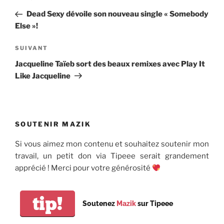
de
précédent
Dead Sexy dévoile son nouveau single « Somebody
l’article
Else »!
Article
SUIVANT
suivant
Jacqueline Taïeb sort des beaux remixes avec Play It
Like Jacqueline
SOUTENIR MAZIK
Si vous aimez mon contenu et souhaitez soutenir mon
travail, un petit don via Tipeee serait grandement
apprécié ! Merci pour votre générosité
tip!
Soutenez
Mazik
sur Tipeee