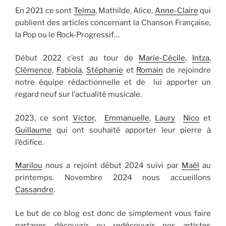
En 2021 ce sont
Telma
, Mathilde, Alice,
Anne-Claire
qui
publient des articles concernant la Chanson Française,
la Pop ou le Rock-Progressif…
Début 2022 c’est au tour de
Marie-Cécile
,
Intza
,
Clémence
,
Fabiola
,
Stéphanie
et
Romain
de rejoindre
notre équipe rédactionnelle et de lui apporter un
regard neuf sur l’actualité musicale.
2023, ce sont
Victor
,
Emmanuelle
,
Laury
Nico
et
Guillaume
qui ont souhaité apporter leur pierre à
l’édifice.
Marilou
nous a rejoint début 2024 suivi par
Maël
au
printemps. Novembre 2024 nous accueillons
Cassandre
.
Le but de ce blog est donc de simplement vous faire
partager, découvrir ou redécouvrir nos artistes