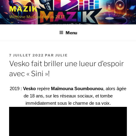
Aller
MAZIK
au
Webzine Musical depuis 2017
contenu
principal
Menu
PUBLIÉ
7 JUILLET 2022
PAR
JULIE
LE
Vesko fait briller une lueur d’espoir
avec « Sini »!
2019 :
Vesko
repère
Maïmouna
Soumbounou
, alors âgée
de 18 ans, sur les réseaux sociaux, et
tombe
immédiatement sous le charme de sa voix.