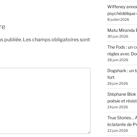
Wiffeney annon
psychédélique e
8 juillet 2026
re
Matu Miranda É
30 juin 2026
s publiée.
Les champs obligatoires sont
The Fods : un co
règles avec Do
28 juin 2026
Dogshark : un t
fort
26 juin 2026
Stéphane Blok 
poésie et résis
24 juin 2026
True Stories… A
éclatante de 
22 juin 2026