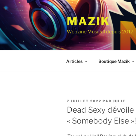
Aller
au
MAZIK
contenu
principal
Webzine Musical depuis 2017
Articles
Boutique Mazik
PUBLIÉ
7 JUILLET 2022
PAR
JULIE
LE
Dead Sexy dévoile 
« Somebody Else »!