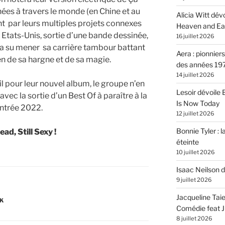
rnées à travers le monde (en Chine et au
Alicia Witt dé
 par leurs multiples projets connexes
Heaven and Ea
Etats-Unis, sortie d’une bande dessinée,
16 juillet 2026
o a su mener sa carrière tambour battant
Aera : pionnier
en de sa hargne et de sa magie.
des années 19
14 juillet 2026
l pour leur nouvel album, le groupe n’en
Lesoir dévoile
vec la sortie d’un Best Of à paraître à la
Is Now Today
ntrée 2022.
12 juillet 2026
Bonnie Tyler : l
ad, Still Sexy !
éteinte
10 juillet 2026
Isaac Neilson d
9 juillet 2026
Jacqueline Tai
K
Comédie feat Ju
8 juillet 2026