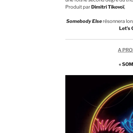
Produit par
Dimitri Tikovoï
,
Somebody
Else
résonnera lon
Let’s
A PRO
« SO