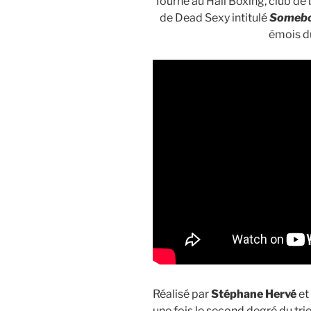
Tourné au Hall Boxing, club d
de Dead Sexy intitulé
Somebo
émois du
Réalisé par
Stéphane Hervé
et
une fois le second degré du trio e