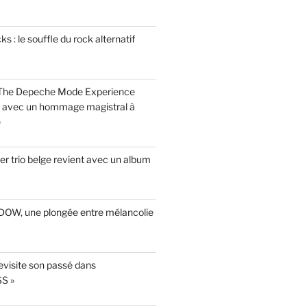
 : le souffle du rock alternatif
 The Depeche Mode Experience
s avec un hommage magistral à
e
r trio belge revient avec un album
INDOW, une plongée entre mélancolie
evisite son passé dans
S »