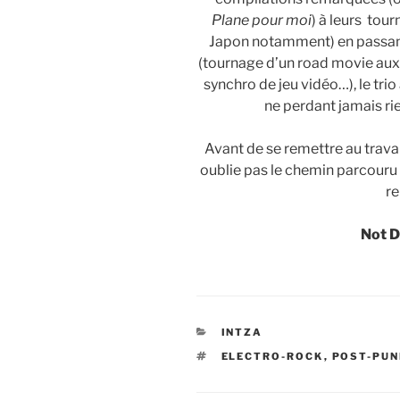
Plane pour moi
) à leurs tou
Japon notamment) en passant
(tournage d’un road movie aux 
synchro de jeu vidéo…), le tri
ne perdant jamais ri
Avant de se remettre au travai
oublie pas le chemin parcouru a
re
Not De
CATÉGORIES
INTZA
ÉTIQUETTES
ELECTRO-ROCK
,
POST-PUN