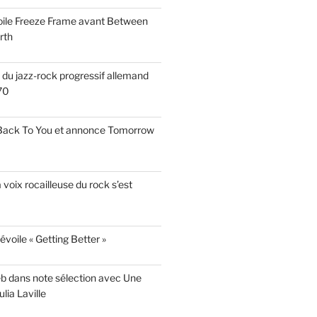
voile Freeze Frame avant Between
rth
s du jazz-rock progressif allemand
70
 Back To You et annonce Tomorrow
a voix rocailleuse du rock s’est
évoile « Getting Better »
eb dans note sélection avec Une
lia Laville