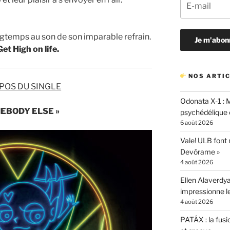
gtemps au son de son imparable refrain.
 Get
High on life.
NOS ARTIC
POS DU SINGLE
Odonata X-1 : 
MEBODY ELSE »
psychédélique e
6 août 2026
Vale! ULB font
Devórame »
4 août 2026
Ellen Alaverdya
impressionne 
4 août 2026
PATÁX : la fusi