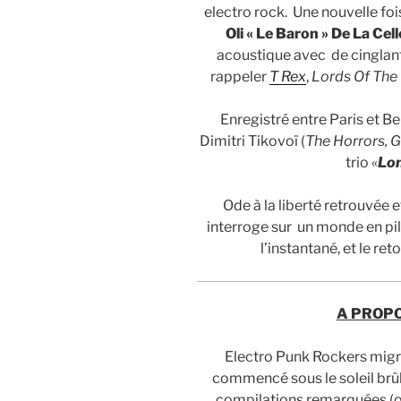
electro rock. Une nouvelle fo
Oli « Le Baron » De La Cell
acoustique avec de cinglant
rappeler
T
Rex
,
Lords
Of
The
Enregistré entre Paris et Ber
Dimitri Tikovoï (
The Horrors, 
trio «
Lo
Ode à la liberté retrouvée 
interroge sur un monde en pil
l’instantané, et le re
A PROPO
Electro Punk Rockers migra
commencé sous le soleil brû
compilations remarquées (on