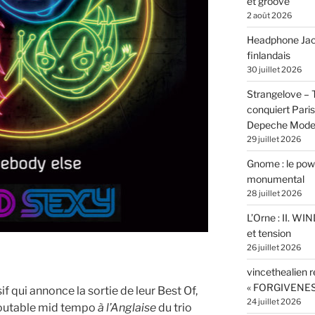
et groove
2 août 2026
Headphone Jacks
finlandais
30 juillet 2026
Strangelove –
conquiert Pari
Depeche Mod
29 juillet 2026
Gnome : le powe
monumental
28 juillet 2026
L’Orne : II. W
et tension
26 juillet 2026
vincethealien r
« FORGIVENES
if qui annonce la sortie de leur Best Of,
24 juillet 2026
outable mid tempo
à l’Anglaise
du trio