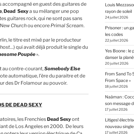
is accompagné en guest des guitares de
Louis Mezzasom
e
,
Dead
Sexy
a su mélanger une pop
rayon de soleil
24 juillet 2026
es guitares rock, qui ne sont pas sans
New
Church
ou encore
Primal
Scream
.
Prisoner : un 
les codes
lin, le titre est mixé par le producteur
22 juillet 2026
Ghost
…) qui avait déjà produit le single du
Yes Boone : le 
nesome
Poupée
».
danser la planè
20 juillet 2026
et au contre-courant,
Somebody
Else
From Sand To S
ote automatique, l’ère du paraitre et de
From Space »
tour des Dr Folamour au pouvoir.
18 juillet 2026
Naâman : Coco W
son message de 
S DE DEAD SEXY
17 juillet 2026
toires, les Frenchies
Dead Sexy
ont
Litiges! électr
lant de Los Angeles en 2000. De leurs
nouveau singl
17 juillet 2026
 notera leur version électrique de
Ça