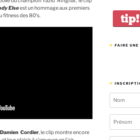
e boxe du champion Yazid Amghar, le clip
dy Else
est un hommage aux premiers
tip!
 fitness des 80’s.
FAIRE UNE
INSCRIPTI
Damien Cordier
, le clip montre encore
t leur plaisir à s’envoyer en l’air.