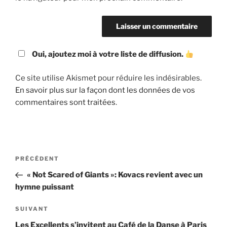
Oui, ajoutez moi à votre liste de diffusion.
Ce site utilise Akismet pour réduire les indésirables.
En savoir plus sur la façon dont les données de vos
commentaires sont traitées
.
Navigation
Article
PRÉCÉDENT
de
précédent
« Not Scared of Giants »: Kovacs revient avec un
l’article
hymne puissant
Article
SUIVANT
suivant
Les Excellents s’invitent au Café de la Danse à Paris