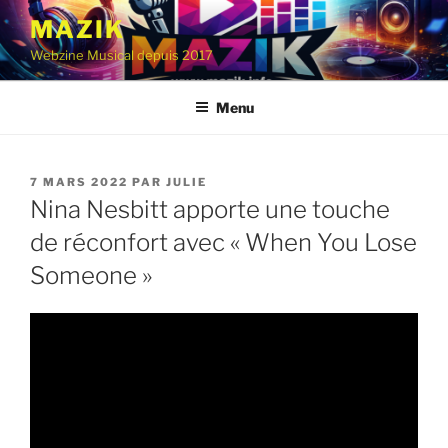
Aller
MAZIK
au
Webzine Musical depuis 2017
contenu
principal
Menu
PUBLIÉ
7 MARS 2022
PAR
JULIE
LE
Nina Nesbitt apporte une touche
de réconfort avec « When You Lose
Someone »