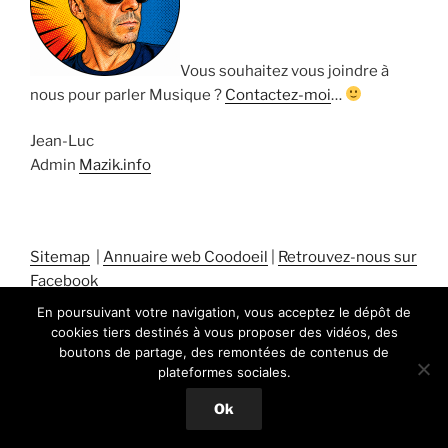
Vous souhaitez vous joindre à
nous pour parler Musique ?
Contactez-moi
…
Jean-Luc
Admin
Mazik.info
Sitemap
|
Annuaire web Coodoeil
|
Retrouvez-nous sur
Facebook
En poursuivant votre navigation, vous acceptez le dépôt de
cookies tiers destinés à vous proposer des vidéos, des
boutons de partage, des remontées de contenus de
plateformes sociales.
Fièrement propulsé par WordPress
Ok