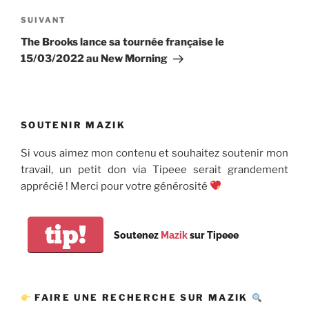
Article
SUIVANT
suivant
The Brooks lance sa tournée française le
15/03/2022 au New Morning
SOUTENIR MAZIK
Si vous aimez mon contenu et souhaitez soutenir mon
travail, un petit don via Tipeee serait grandement
apprécié ! Merci pour votre générosité
tip!
Soutenez
Mazik
sur Tipeee
FAIRE UNE RECHERCHE SUR MAZIK