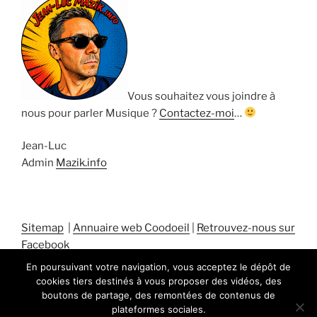
Vous souhaitez vous joindre à
nous pour parler Musique ?
Contactez-moi
…
Jean-Luc
Admin
Mazik.info
Sitemap
|
Annuaire web Coodoeil
|
Retrouvez-nous sur
Facebook
En poursuivant votre navigation, vous acceptez le dépôt de
cookies tiers destinés à vous proposer des vidéos, des
boutons de partage, des remontées de contenus de
plateformes sociales.