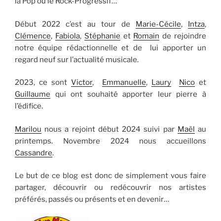
la Pop ou le Rock-Progressif…
Début 2022 c’est au tour de
Marie-Cécile
,
Intza
,
Clémence
,
Fabiola
,
Stéphanie
et
Romain
de rejoindre
notre équipe rédactionnelle et de lui apporter un
regard neuf sur l’actualité musicale.
2023, ce sont
Victor
,
Emmanuelle
,
Laury
Nico
et
Guillaume
qui ont souhaité apporter leur pierre à
l’édifice.
Marilou
nous a rejoint début 2024 suivi par
Maël
au
printemps. Novembre 2024 nous accueillons
Cassandre
.
Le but de ce blog est donc de simplement vous faire
partager, découvrir ou redécouvrir nos artistes
préférés, passés ou présents et en devenir…