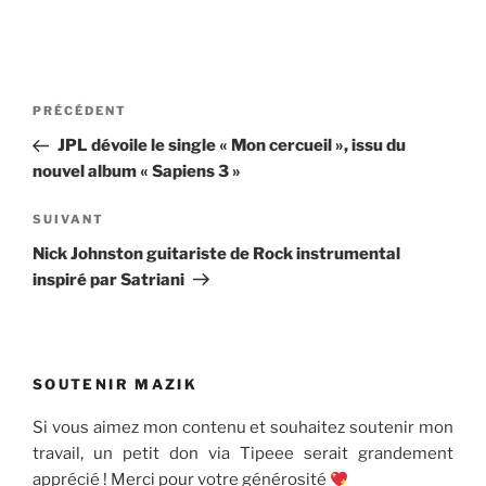
Navigation
Article
PRÉCÉDENT
de
précédent
JPL dévoile le single « Mon cercueil », issu du
l’article
nouvel album « Sapiens 3 »
Article
SUIVANT
suivant
Nick Johnston guitariste de Rock instrumental
inspiré par Satriani
SOUTENIR MAZIK
Si vous aimez mon contenu et souhaitez soutenir mon
travail, un petit don via Tipeee serait grandement
apprécié ! Merci pour votre générosité