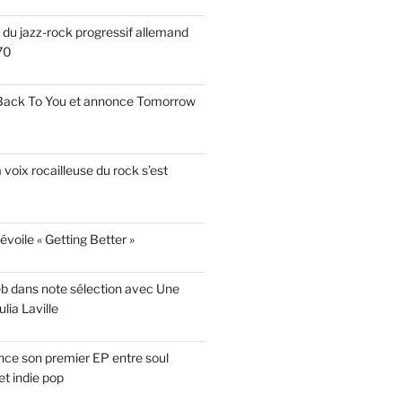
s du jazz-rock progressif allemand
70
 Back To You et annonce Tomorrow
a voix rocailleuse du rock s’est
évoile « Getting Better »
eb dans note sélection avec Une
lia Laville
ce son premier EP entre soul
t indie pop