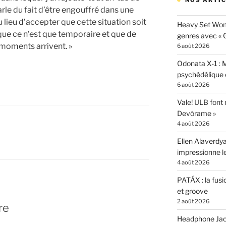
NOS ARTIC
le du fait d’être engouffré dans une
 lieu d’accepter que cette situation soit
Heavy Set Woma
que ce n’est que temporaire et que de
genres avec « Gi
 moments arrivent. »
6 août 2026
Odonata X-1 : 
psychédélique e
6 août 2026
Vale! ULB font
Devórame »
4 août 2026
Ellen Alaverdya
impressionne 
4 août 2026
PATÁX : la fusi
et groove
2 août 2026
re
Headphone Jacks