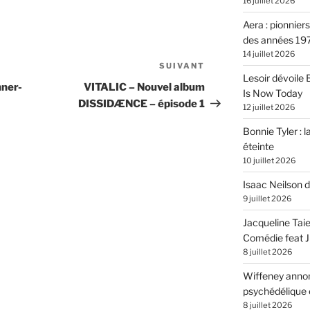
16 juillet 2026
Aera : pionnier
des années 19
14 juillet 2026
SUIVANT
Article
Lesoir dévoile
suivant
nner-
VITALIC – Nouvel album
Is Now Today
DISSIDÆNCE – épisode 1
12 juillet 2026
Bonnie Tyler : l
éteinte
10 juillet 2026
Isaac Neilson d
9 juillet 2026
Jacqueline Tai
Comédie feat Ju
8 juillet 2026
Wiffeney annon
psychédélique e
8 juillet 2026