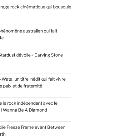
garage rock cinématique qui bouscule
phénomène australien qui fait
te
tardust dévoile « Carving Stone
ata, un titre inédit qui fait vivre
paix et de fraternité
ise le rock indépendant avec le
e I Wanna Be A Diamond
voile Freeze Frame avant Between
rth