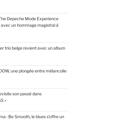
 The Depeche Mode Experience
s avec un hommage magistral à
e
r trio belge revient avec un album
INDOW, une plongée entre mélancolie
evisite son passé dans
S »
a : Be Smooth, le blues s’offre un