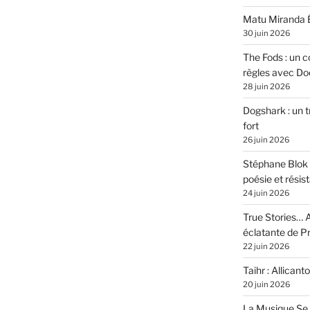
Matu Miranda É
30 juin 2026
The Fods : un co
règles avec Do
28 juin 2026
Dogshark : un t
fort
26 juin 2026
Stéphane Blok 
poésie et résis
24 juin 2026
True Stories… A
éclatante de 
22 juin 2026
Taihr : Allicanto
20 juin 2026
La Musique Se 