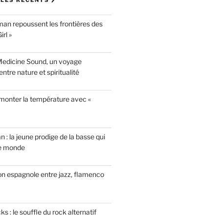
LES RÉCENTS 🖊
n repoussent les frontières des
rl »
Medicine Sound, un voyage
ntre nature et spiritualité
 monter la température avec «
n : la jeune prodige de la basse qui
le monde
on espagnole entre jazz, flamenco
 : le souffle du rock alternatif