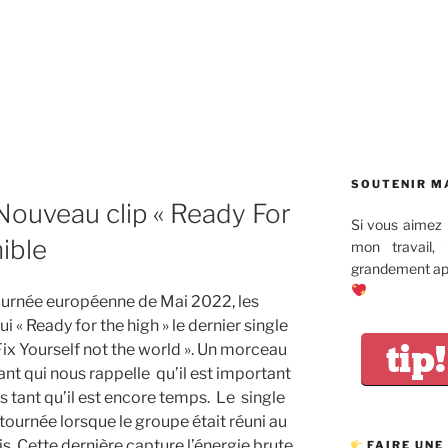
SOUTENIR M
uveau clip « Ready For
Si vous aimez 
ible
mon travail,
grandement app
ournée européenne de Mai 2022, les
i « Ready for the high » le dernier single
tip!
Fix Yourself not the world ». Un morceau
nt qui nous rappelle qu’il est important
 tant qu’il est encore temps. Le single
ournée lorsque le groupe était réuni au
. Cette dernière capture l’énergie brute
FAIRE UNE