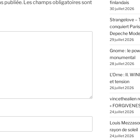
s publiée.
Les champs obligatoires sont
finlandais
30 juillet 2026
Strangelove –
conquiert Pari
Depeche Mod
29 juillet 2026
Gnome : le powe
monumental
28 juillet 2026
L’Orne : II. W
et tension
26 juillet 2026
vincethealien r
« FORGIVENES
24 juillet 2026
Louis Mezzasom
rayon de soleil
24 juillet 2026