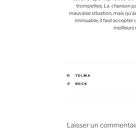
trompettes. La chanson par
mauvaise situation, mais qu’au
immuable, il faut accepter 
meilleurs
CATÉGORIES
TELMA
ÉTIQUETTES
ROCK
Laisser un commentai