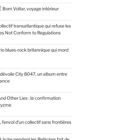
 Bom Voltar, voyage intérieur
llectif transatlantique qui refuse les
es Not Conform to Regulations
rio blues-rock britannique qui mord
dévoile City 8047, un album entre
tance
nd Other Lies : la confirmation
Pryzme
, l’envol d’un collectif sans frontières
Lâche pendant les Relâches fait de