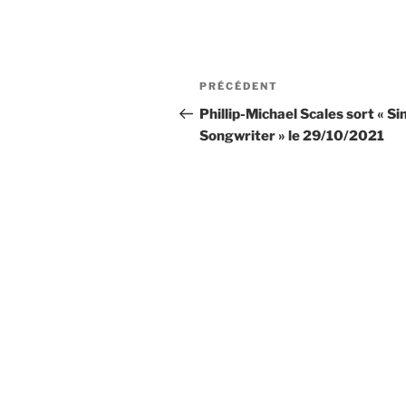
Navigation
Article
PRÉCÉDENT
de
précédent
Phillip-Michael Scales sort « Si
Songwriter » le 29/10/2021
l’article