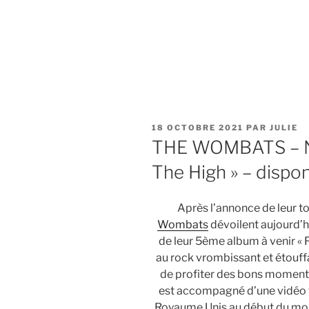
PUBLIÉ
18 OCTOBRE 2021
PAR
JULIE
LE
THE WOMBATS – No
The High » – dispon
Après l’annonce de leur t
Wombats
dévoilent aujourd’hu
de leur 5ème album à venir « 
au rock vrombissant et étouffa
de profiter des bons moments
est accompagné d’une vidéo t
Royaume Unis au début du mois