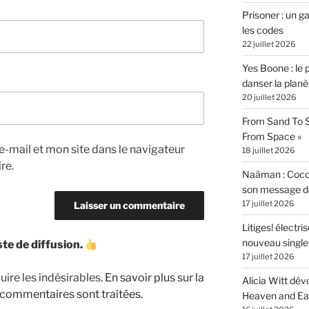
Prisoner : un 
les codes
22 juillet 2026
Yes Boone : le 
danser la planè
20 juillet 2026
From Sand To S
From Space »
-mail et mon site dans le navigateur
18 juillet 2026
re.
Naâman : Coco W
son message de 
17 juillet 2026
Litiges! électr
nouveau singl
iste de diffusion.
17 juillet 2026
uire les indésirables.
En savoir plus sur la
Alicia Witt dé
 commentaires sont traitées
.
Heaven and Ea