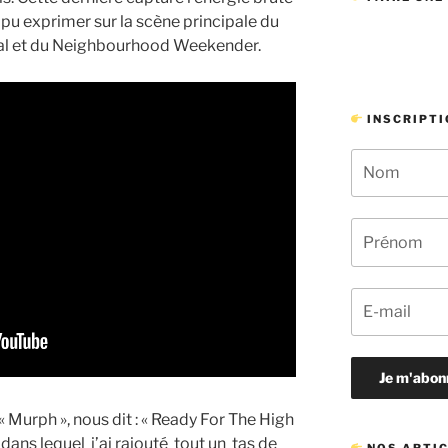
 pu exprimer sur la scène principale du
al et du Neighbourhood Weekender.
INSCRIPTI
Murph », nous dit : « Ready For The High
 dans lequel j’ai rajouté tout un tas de