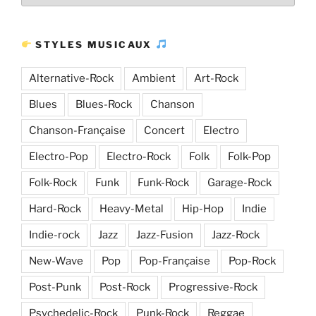
d’articles
STYLES MUSICAUX
Alternative-Rock
Ambient
Art-Rock
Blues
Blues-Rock
Chanson
Chanson-Française
Concert
Electro
Electro-Pop
Electro-Rock
Folk
Folk-Pop
Folk-Rock
Funk
Funk-Rock
Garage-Rock
Hard-Rock
Heavy-Metal
Hip-Hop
Indie
Indie-rock
Jazz
Jazz-Fusion
Jazz-Rock
New-Wave
Pop
Pop-Française
Pop-Rock
Post-Punk
Post-Rock
Progressive-Rock
Psychedelic-Rock
Punk-Rock
Reggae