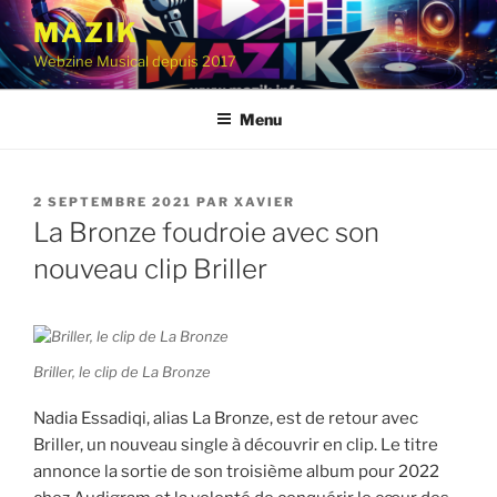
Aller
MAZIK
au
Webzine Musical depuis 2017
contenu
principal
Menu
PUBLIÉ
2 SEPTEMBRE 2021
PAR
XAVIER
LE
La Bronze foudroie avec son
nouveau clip Briller
Briller, le clip de La Bronze
Nadia Essadiqi, alias La Bronze, est de retour avec
Briller, un nouveau single à découvrir en clip. Le titre
annonce la sortie de son troisième album pour 2022