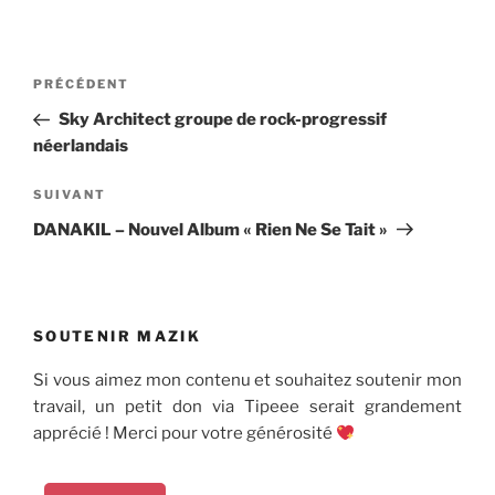
Navigation
Article
PRÉCÉDENT
de
précédent
Sky Architect groupe de rock-progressif
l’article
néerlandais
Article
SUIVANT
suivant
DANAKIL – Nouvel Album « Rien Ne Se Tait »
SOUTENIR MAZIK
Si vous aimez mon contenu et souhaitez soutenir mon
travail, un petit don via Tipeee serait grandement
apprécié ! Merci pour votre générosité